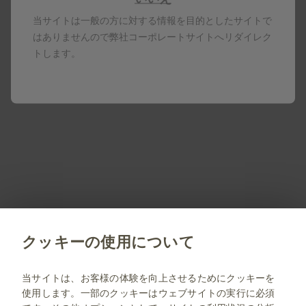
当サイトは一般の方に対する情報を目的としたサイトで
※PDFデータをご覧になる場合はAdobe Readerが必要です。
はありませんので弊社コーポレートサイトへリダイレク
お持ちでない方は右のボタンでダウンロード（無料）してく
トします。
ださい。
製品名はすべて、グラクソ・スミスクライン、そのライセ
ンサー、提携パートナーの登録商標です。
製剤写真及びPDF資料は、患者指導の目的に限りダウンロ
ード頂けます。
PM-JP-NA-WCNT-190010 2026.06
クッキーの使用について
jp.gsk.com
当サイトは、お客様の体験を向上させるためにクッキーを
使用します。一部のクッキーはウェブサイトの実行に必須
サイトマップ