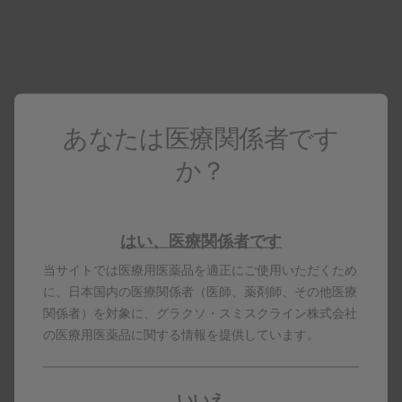
「使用上の注意」改訂のお知らせ
もっと見る
インタビューフォーム
PDFダウンロード
サルタノールイン
製剤写真
ヘラー100ug
あなたは医療関係者です
包装変更のお知らせ
もっと見る
か？
くすりのしおり
サルタノールイン
※くすりの適正使用協議会ページ（外
ヘラー100ug
部サイト）に移動します。
はい、医療関係者です
製品コード
PDFダウンロード
当サイトでは医療用医薬品を適正にご使用いただくため
2025年12月 サル
適正使用に関するお知らせ
に、日本国内の医療関係者（医師、薬剤師、その他医療
タノールインヘラー
※本文書の内容は、作成時点における
関係者）を対象に、グラクソ・スミスクライン株式会社
の適正使用に関する
情報となっております。製品のご使用
の医療用医薬品に関する情報を提供しています。
お願い ～規定回数
に当たっては、必ず最新の電子添文等
(200回)を超えた吸
もご確認いただきますようお願いしま
入器の誤使用の防止
す。
～
いいえ