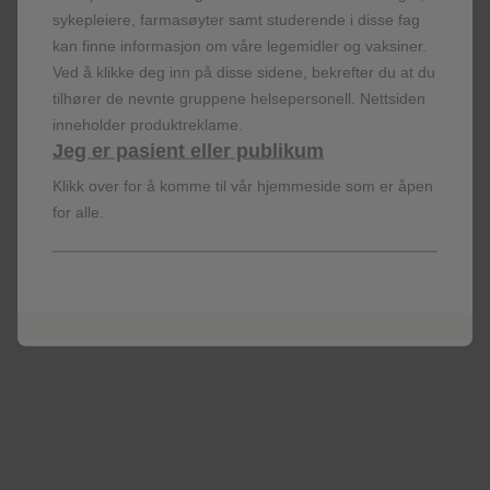
sykepleiere, farmasøyter samt studerende i disse fag
kan finne informasjon om våre legemidler og vaksiner.
Ved å klikke deg inn på disse sidene, bekrefter du at du
Want to discuss further? Reach out to us
tilhører de nevnte gruppene helsepersonell. Nettsiden
inneholder produktreklame.
Anita Henriksen
Jeg er pasient eller publikum
Key Account Manager
anita.x.henriksen@gsk.com
Klikk over for å komme til vår hjemmeside som er åpen
Mobil: 995 25 487
for alle.
Linda Marie Sørpebøl
Key Account Manager
lindamarie.x.sorpebol@gsk.com
Mobil: 952 32 576