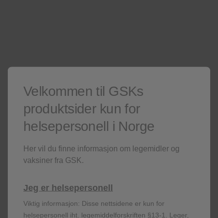
See the SmPC for important interactions
and contraindications, warnings and
1,2
precautions, and AEs and serious AEs.
Velkommen til GSKs
produktsider kun for
helsepersonell i Norge
Her vil du finne informasjon om legemidler og
Explore the overall safety profile of VOCABRIA +
vaksiner fra GSK.
REKAMBYS
Click here
Jeg er helsepersonell
Viktig informasjon: Disse nettsidene er kun for
helsepersonell iht. legemiddelforskriften §13-1. Leger,