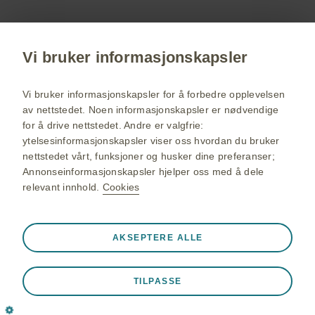
delta på webinarer, bestill servicemateriell til deg
og dine pasienter.
Vi bruker informasjonskapsler
Registrer deg nå
Vi bruker informasjonskapsler for å forbedre opplevelsen
av nettstedet. Noen informasjonskapsler er nødvendige
for å drive nettstedet. Andre er valgfrie:
GSK Norge hjemmeside
ytelsesinformasjonskapsler viser oss hvordan du bruker
Sidekart
nettstedet vårt, funksjoner og husker dine preferanser;
Annonseinformasjonskapsler hjelper oss med å dele
Bruksvilkår
relevant innhold.
Cookies
Personvernerklæring
Cookies
Alltid aktiv
AKSEPTERE ALLE
Strengt nødvendige informasjonskapsler
❮
Nødvendig for at nettstedet skal fungere hensiktsmessig,
©2026 GlaxoSmithKline group of companies. All rights reserved.
TILPASSE
for eksempel lagre øktdata under et nettstedbesøk, for å
GlaxoSmithKline AS - Org.nr. 930 606 308 - Drammensveien 288,
administrere preferanser for informasjonskapsler og
0283 Oslo.