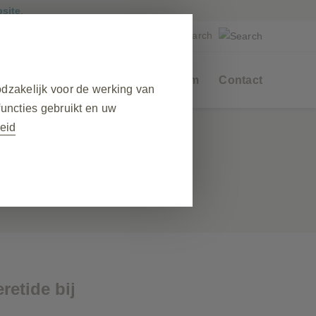
bsite
.
Een mogelijke bijwerking melden
Producten
Materialen Centrum
Contact
dzakelijk voor de werking van
functies gebruikt en uw
eid
❮
dens uw bezoek, het beheren van
den sommige cookies geplaatst
privacyvoorkeuren, inloggen of
chuwen, maar sommige delen van
tie op.
etide bij