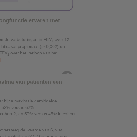
ongfunctie ervaren met
en de verbeteringen in FEV
over 12
1
,'fluticasonpropionaat (p≤0,002) en
 FEV
over het verloop van het
1
4
astma van patiënten een
at bijna maximale gemiddelde
ot 62% versus 62%
n cohort 2; en 57% versus 45% in cohort
oversteeg de waarde van 6, wat
enskwaliteit, en AQLQ scores waren