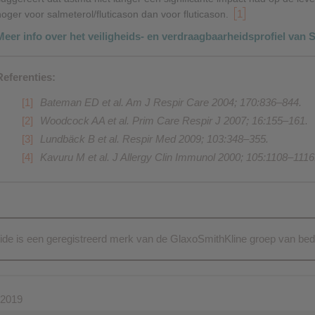
1
hoger voor salmeterol/fluticason dan voor fluticason.
Meer info over het veiligheids- en verdraagbaarheidsprofiel van S
Referenties:
Bateman ED
et al. Am J Respir Care
2004; 170:836–844.
Woodcock AA et al
. Prim Care Respir J 2007; 16:155–161.
Lundbäck B et al. Respir Med 2009; 103:348–355.
Kavuru M et al.
J Allergy Clin Immunol
2000; 105:1108–1116
ide is een geregistreerd merk van de GlaxoSmithKline groep van bed
 2019