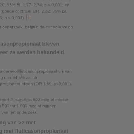
20; 95% BI, 1,77–2,74; p < 0,001; en
3 (goede controle: OR, 2,32; 95% BI,
1
3; p < 0,001).
et onderzoek, behield de controle tot op
icasonpropionaat bleven
eer ze werden behandeld
lmeterol/fluticasonpropionaat vrij van
ing met 54,5% van de
propionaat alleen (OR 1,69; p<0,001).
cohort 2, dagelijks 500 mcg of minder
n 500 tot 1.000 mcg of minder
g van het onderzoek.
ing van >2 met
ng met fluticasonpropionaat