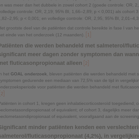
en was meer dan het dubbele in zowel cohort 2 (goede controle: OR, 2,
volledige controle: OR, 2,19; 95% BI, 1,66–2,89; p < 0,001) als cohort 
1,82–2,95; p < 0,001; en volledige controle: OR, 2,95; 95% BI, 2,01–4,3
Het grootste deel van de patiënten dat controle bereikte in fase I van h
1
het einde van het onderzoek (12 maanden).
Patiënten die werden behandeld met salmeterol/flut
significant meer dagen zonder symptomen dan wann
met fluticasonpropionaat alleen
2
In het
GOAL onderzoek
, bleven patiënten die werden behandeld met sa
symptomen gedurende een mediaan van 72,5% van de tijd in vergelijk
onderzoeksperiode voor patiënten die werden behandeld met fluticason
2
Patiënten in cohort 1, kregen geen inhalatiecorticosteroïd toegediend; 
beclometasondipropionaat of equivalent; of cohort 3, dagelijks meer da
beclometasondipropionaat of equivalent, voorafgaand aan de screenin
Significant minder patiënten kenden een verslechter
salmeterol/fluticasonpropionaat (4,2%), in vergelijki