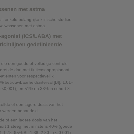
❮
assenen met astma
t enkele belangrijke klinische studies
j volwassenen met astma.
❮
a-agonist (ICS/LABA) met
ichtlijnen gedefinieerde
die een goede of volledige controle
Seretide dan met fluticasonpropionaat
tiënten voor respectievelijk
95% betrouwbaarheidsinterval [BI], 1,01–
 p<0,001), en 51% en 33% in cohort 3
zelfde of een lagere dosis van het
son werden behandeld.
de of een lagere dosis van het
 cohort 1 steeg met minstens 40% (goede
R, 1,78; 95% BI, 1,38–2,30; p < 0,001)