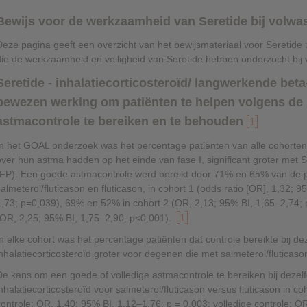
Bewijs voor de werkzaamheid van Seretide bij volw
Deze pagina geeft een overzicht van het bewijsmateriaal voor Seretide ui
die de werkzaamheid en veiligheid van Seretide hebben onderzocht bi
Seretide - inhalatiecorticosteroïd/ langwerkende bet
bewezen werking om patiënten te helpen volgens de r
astmacontrole te bereiken en te behouden
1
In het GOAL onderzoek was het percentage patiënten van alle cohorten 
over hun astma hadden op het einde van fase I, significant groter met 
(FP). Een goede astmacontrole werd bereikt door 71% en 65% van de pa
salmeterol/fluticason en fluticason, in cohort 1 (odds ratio [OR], 1,32; 
1,73; p=0,039), 69% en 52% in cohort 2 (OR, 2,13; 95% BI, 1,65–2,74;
1
(OR, 2,25; 95% BI, 1,75–2,90; p<0,001).
In elke cohort was het percentage patiënten dat controle bereikte bij de
inhalatiecorticosteroïd groter voor degenen die met salmeterol/flutica
De kans om een goede of volledige astmacontrole te bereiken bij dezelf
inhalatiecorticosteroïd voor salmeterol/fluticason versus fluticason in
controle: OR, 1,40; 95% BI, 1,12–1,76; p = 0,003; volledige controle: O