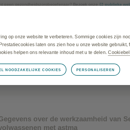
nt geen gezondheidszorgbeoefenaar?
Bezoek onze
publieke we
Aanmelden
Registreren
NL
ing op onze website te verbeteren. Sommige cookies zijn noo
 Prestatiecookies laten ons zien hoe u onze website gebruikt, 
ookies helpen ons relevante inhoud met u te delen.
Cookiebel
EL NOODZAKELIJKE COOKIES
PERSONALISEREN
ijke cookies
ter
Diskus - Patiënten bijsluiter
ke
Diskus - Wetenschappelijke bijsluiter
ng van de website, zoals het opslaan van sessiegegevens tij
beschermen van de veiligheid van de website. Daarnaast wor
omen op een verzoek om diensten, zoals het instellen van uw 
rowser instellen om deze cookies te blokkeren of u te waars
 Deze cookies slaan geen persoonlijk identificeerbare informa
Gegevens over de werkzaamheid van Ser
volwassenen met astma