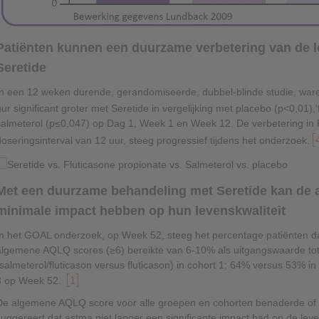
Patiënten kunnen een duurzame verbetering van de l
Seretide
In een 12 weken durende, gerandomiseerde, dubbel-blinde studie, war
uur significant groter met Seretide in vergelijking met placebo (p<0,01)
salmeterol (p≤0,047) op Dag 1, Week 1 en Week 12. De verbetering in
doseringsinterval van 12 uur, steeg progressief tijdens het onderzoek.
Met een duurzame behandeling met Seretide kan de 
minimale impact hebben op hun levenskwaliteit
In het GOAL onderzoek, op Week 52, steeg het percentage patiënten d
algemene AQLQ scores (≥6) bereikte van 6-10% als uitgangswaarde t
(salmeterol/fluticason versus fluticason) in cohort 1; 64% versus 53% i
1
3 op Week 52.
De algemene AQLQ score voor alle groepen en cohorten benaderde of 
suggereert dat astma niet langer een significante impact had op de lev