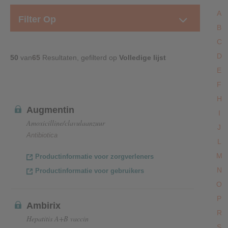
A
Filter Op
B
C
D
50
van
65
Resultaten, gefilterd op
Volledige lijst
E
F
H
Augmentin
I
Amoxicilline/clavulaanzuur
J
Antibiotica
L
M
Productinformatie voor zorgverleners
N
Productinformatie voor gebruikers
O
P
Ambirix
R
Hepatitis A+B vaccin
S