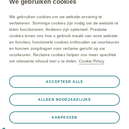
We gebruiken cookies
Heeft u een vraag?
We gebruiken cookies om uw website-ervaring te
verbeteren. Sommige cookies zijn nodig om de website te
Neem contact op
laten functioneren. Anderen zijn optioneel: Prestatie
cookies tonen ons hoe u gebruik maakt van onze website
en functies; functionele cookies onthouden uw voorkeuren
www.nl.gsk.com
en kunnen zorgdragen voor reclame gericht op uw
Gebruiksvoorwaarden
voorkeuren. Reclame cookies helpen ons meer specifiek
om relevante inhoud met u te delen.
Cookie Policy
GSK Privacycentrum
Cookiebeleid
Altijd actief
Alleen noodzakelijke cookies
❮
Sitemap
ACCEPTEER ALLE
Noodzakelijk voor het functioneren van de website zoals
het opslaan van website bezoek en het beveiligen van
ALLEEN NOODZAKELIJKE
onze website. Andere functionele cookies worden gebruikt
© 2022 – 2025 GlaxoSmithKline. Alle rechten voorbehouden.
om de site te doen werken zoals het aanvragen van
GlaxoSmithKline B.V., Ingeschreven in Nederland onder KvK-nummer
materialen, invullen van contactformulieren en het
27141630. Van Asch van Wijckstraat 55H, 3811 LP Amersfoort. De
AANPASSEN
opslaan van uw privacy-voorkeuren. U heeft de
inhoud van deze website is alleen bedoeld voor Nederland. NP-NL-NA-
mogelijkheid om deze cookies te blokkeren via uw
WCNT-240001 - maart 2025