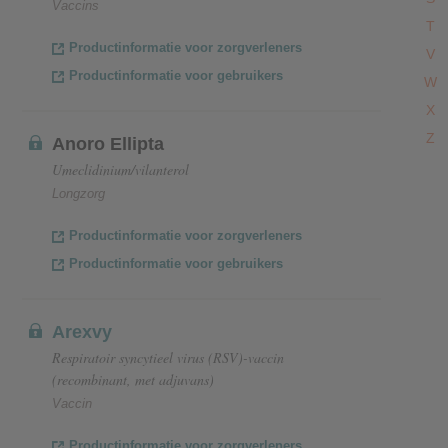
Vaccins
T
Productinformatie voor zorgverleners
V
Productinformatie voor gebruikers
W
X
Z
Anoro Ellipta
Umeclidinium/vilanterol
Longzorg
Productinformatie voor zorgverleners
Productinformatie voor gebruikers
Arexvy
Respiratoir syncytieel virus (RSV)-vaccin
(recombinant, met adjuvans)
Vaccin
Productinformatie voor zorgverleners