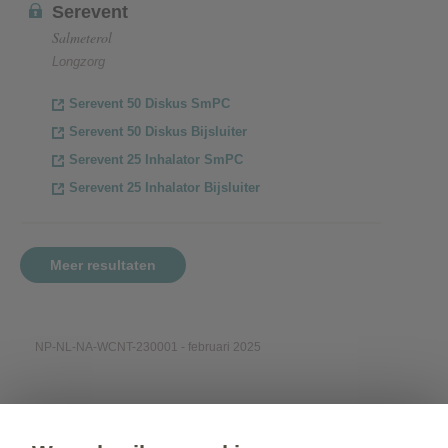
Serevent
Salmeterol
Longzorg
Serevent 50 Diskus SmPC
Serevent 50 Diskus Bijsluiter
Serevent 25 Inhalator SmPC
Serevent 25 Inhalator Bijsluiter
Meer resultaten
NP-NL-NA-WCNT-230001 - februari 2025