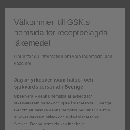
Shingrix är avsett för förebyggande av bältros (herpes
zoster) och postherpetisk neuralgi (PHN), hos vuxna i
åldern 50 år och äldre samt vuxna 18 år och äldre med
Välkommen till GSK:s
ökad risk för bältros.
Varningsföreskrifter och
hemsida för receptbelagda
begränsningar:
Liksom med andra vacciner ska
vaccination med Shingrix skjutas upp om personen har
läkemedel
en akut svår febersjukdom. Administrera inte vaccinet
intravaskulärt eller intradermalt. Shingrix kan ges till
Här hittar du information om våra läkemedel och
individer som tidigare vaccinerats med levande
vacciner
attenuerat HZ-vaccin eller haft bältros. För fullständig
förskrivarinformation se
www.fass.se
. Datum för
Jag är yrkesverksam hälso- och
översyn av produktresumén 2026 -02 -12
sjukvårdspersonal i Sverige
GlaxoSmithKline AB, Box 516, 169 29 Solna. Tel: 08-
Observera – denna hemsida är avsedd för
6389300.
yrkesverksam hälso- och sjukvårdspersonal i Sverige.
Genom att besöka denna hemsida bekräftar du att du
är yrkesverksam hälso- och sjukvårdspersonal i
Sverige. Denna hemsida kan innehålla