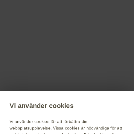
250005
Registrera dig!
Få senaste nytt om våra läkemedel,
terapiområden, information om evenemang,
beställ material till dig och dina patienter.
Registrera dig nu
Vi använder cookies
vaccin.se
GSK Sveriges hemsida
Vi använder cookies för att förbättra din
Webkarta
webbplatsupplevelse. Vissa cookies är nödvändiga för att