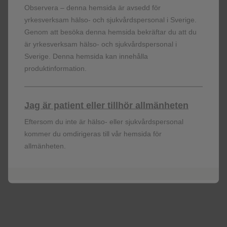
Observera – denna hemsida är avsedd för
yrkesverksam hälso- och sjukvårdspersonal i Sverige.
Genom att besöka denna hemsida bekräftar du att du
är yrkesverksam hälso- och sjukvårdspersonal i
Sverige. Denna hemsida kan innehålla
produktinformation.
Jag är patient eller tillhör allmänheten
Eftersom du inte är hälso- eller sjukvårdspersonal
kommer du omdirigeras till vår hemsida för
Immunsupprimerade 18+
allmänheten.
Läs mer om gruppen 18 år och äldre med ökad
risk för bältros samt effektdata för Shingrix i dessa
grupper.
Läs mer