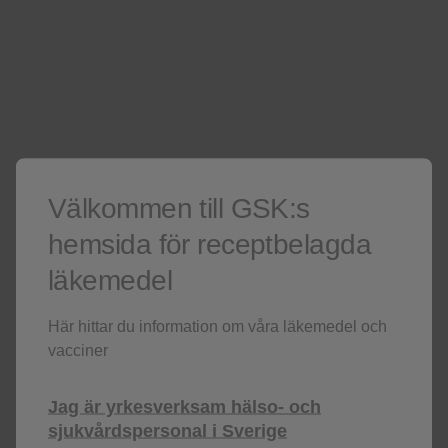
Välkommen till GSK:s
hemsida för receptbelagda
Effektdata
läkemedel
Läs mer vaccineffekten vid vaccination med
Shingrix.
Här hittar du information om våra läkemedel och
vacciner
Läs mer
Jag är yrkesverksam hälso- och
sjukvårdspersonal i Sverige