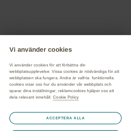
terapiområden, information om evenemang,
beställ material till dig och dina patienter.
Registrera dig nu
Vi använder cookies
vaccin.se
GSK Sveriges hemsida
Vi använder cookies för att förbättra din
Webkarta
webbplatsupplevelse. Vissa cookies är nödvändiga för att
webbplatsen ska fungera. Andra är valfria: funktionella
Användarvillkor
cookies visar oss hur du använder vår webbplats och
Personuppgiftspolicy
sparar dina inställningar; reklamcookies hjälper oss att
dela relevant innehåll.
Cookie Policy
Cookie policy
Alltid aktiva
Nödvändiga cookies
❮
ACCEPTERA ALLA
© 2026 GSK-koncernen eller dess licensgivare. Alla rättigheter
Nödvändiga för att webbplatsen ska fungera korrekt, som
förbehålles GlaxoSmithKline AB. Varumärken ägs av eller