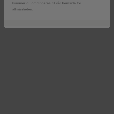
data for ATLAS-2M, a large, phase IIIb, open-label, non-
kommer du omdirigeras till vår hemsida för
inferiority study, with data up to 3-years.
allmänheten.
Tidigare
1
2
3
4
5
Nästa
Visa fler
Senast uppdaterad februari 2018: SE/CORPC/0010/17
Registrera dig!
Få senaste nytt om våra läkemedel,
terapiområden, information om evenemang,
beställ material till dig och dina patienter.