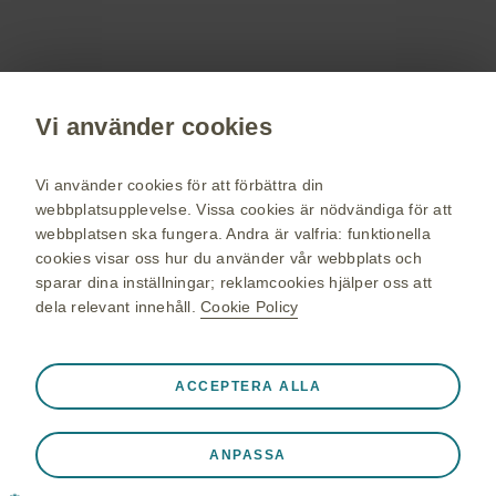
Registrera dig nu
Vi använder cookies
vaccin.se
GSK Sveriges hemsida
Vi använder cookies för att förbättra din
Webkarta
webbplatsupplevelse. Vissa cookies är nödvändiga för att
webbplatsen ska fungera. Andra är valfria: funktionella
Användarvillkor
cookies visar oss hur du använder vår webbplats och
Personuppgiftspolicy
sparar dina inställningar; reklamcookies hjälper oss att
dela relevant innehåll.
Cookie Policy
Cookie policy
Alltid aktiva
Nödvändiga cookies
❮
ACCEPTERA ALLA
© 2026 GSK-koncernen eller dess licensgivare. Alla rättigheter
Nödvändiga för att webbplatsen ska fungera korrekt, som
förbehålles GlaxoSmithKline AB. Varumärken ägs av eller
att lagra sessionsdata under ett webbplatsbesök, hantera
licensieras till GSK-koncernen. GlaxoSmithKline AB, Box 516,
ANPASSA
inställningar för cookies och taggar och för att skydda
SE-169 29 Solna, Sverige. 08-638 93 00.
webbplatsens säkerhet. Dessutom ställs vissa cookies
Organisationsnummer: 556236-6343.