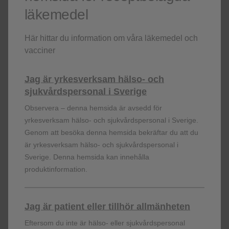
läkemedel
För hälso- och sjukvårspersonal. Study design and efficacy
data for SOLAR, the first head-to-head study comparing
Här hittar du information om våra läkemedel och
every-2-month VOCABRIA + REKAMBYS with daily oral
vacciner
therapy.
Jag är yrkesverksam hälso- och
VOCABRIA
(cabotegravir) + REKAMBYS
sjukvårdspersonal i Sverige
(rilpivirine) Product Information for Healthcare
Observera – denna hemsida är avsedd för
Professionals
yrkesverksam hälso- och sjukvårdspersonal i Sverige.
Genom att besöka denna hemsida bekräftar du att du
För hälso- och sjukvårspersonal. Exclusively created for
är yrkesverksam hälso- och sjukvårdspersonal i
healthcare professionals to provide information, services
and support related to VOCABRIA
(cabotegravir) +
Sverige. Denna hemsida kan innehålla
REKAMBYS
(rilpivirine)
produktinformation.
Efficacy in the ATLAS-2M trial
Jag är patient eller tillhör allmänheten
För hälso- och sjukvårspersonal. Study design and efficacy
Eftersom du inte är hälso- eller sjukvårdspersonal