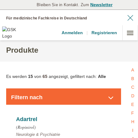
Newsletter
Bleiben Sie in Kontakt. Zum
Für medizinische Fachkreise in Deutschland
Anmelden
|
Registrieren
Produkte
A
Es werden
15
von
65
angezeigt, gefiltert nach:
Alle
B
C
Produkte
D
Filtern nach
E
F
Adartrel
H
(Ropinirol)
I
Neurologie & Psychiatrie