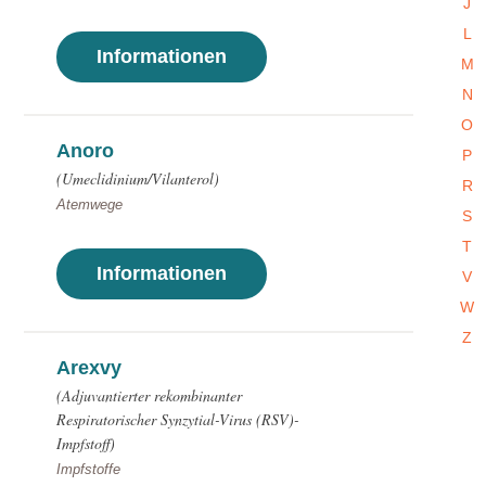
J
L
Informationen
M
N
O
Anoro
P
(Umeclidinium/Vilanterol)
R
Atemwege
S
T
Informationen
V
W
Z
Arexvy
(Adjuvantierter rekombinanter
Respiratorischer Synzytial-Virus (RSV)-
Impfstoff)
Impfstoffe