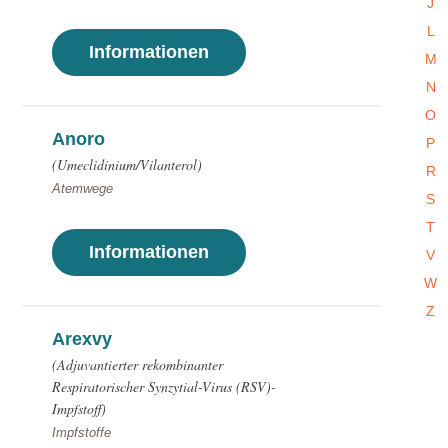
J
L
Informationen
M
N
O
Anoro
P
(Umeclidinium/Vilanterol)
R
Atemwege
S
T
Informationen
V
W
Z
Arexvy
(Adjuvantierter rekombinanter
Respiratorischer Synzytial-Virus (RSV)-
Impfstoff)
Impfstoffe