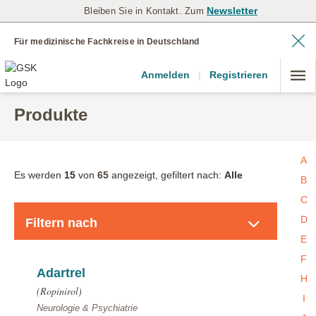
Newsletter
Bleiben Sie in Kontakt. Zum
Für medizinische Fachkreise in Deutschland
Anmelden
|
Registrieren
Produkte
A
Es werden
15
von
65
angezeigt, gefiltert nach:
Alle
B
C
Produkte
D
Filtern nach
E
F
Adartrel
H
(Ropinirol)
I
Neurologie & Psychiatrie