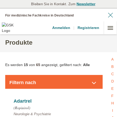
Newsletter
Bleiben Sie in Kontakt. Zum
Für medizinische Fachkreise in Deutschland
Anmelden
|
Registrieren
Produkte
A
Es werden
15
von
65
angezeigt, gefiltert nach:
Alle
B
C
Produkte
D
Filtern nach
E
F
Adartrel
H
(Ropinirol)
I
Neurologie & Psychiatrie