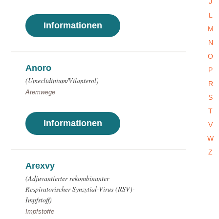
J
L
Informationen
M
N
O
Anoro
P
(Umeclidinium/Vilanterol)
R
Atemwege
S
T
Informationen
V
W
Z
Arexvy
(Adjuvantierter rekombinanter
Respiratorischer Synzytial-Virus (RSV)-
Impfstoff)
Impfstoffe