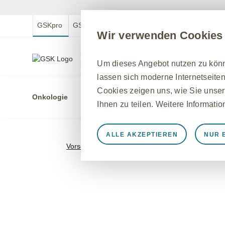
GSKpro
GSKmed
GSK.com
GSKmfa
Wir verwenden Cookies
GSKpro Professional
Um dieses Angebot nutzen zu könne
Für medizinische Fachkreise in Deutschland
lassen sich moderne Internetseiten
Cookies zeigen uns, wie Sie unser
Onkologie
Indikatio
Ihnen zu teilen. Weitere Informati
ALLE AKZEPTIEREN
NUR 
Immer aktiv
Nur unbedingt e
Vorschau
>
Überblick
Notwendig, damit die Website ord
speichern, Cookie- und Tag-Einste
werden einige Cookies als Reaktio
gleichkommen, wie z. B. das Festl
können Ihren Browser so einstellen