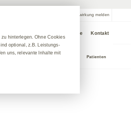
Nebenwirkung melden
Veranstaltungen
Bestellservice
Kontakt
r zu hinterlegen. Ohne Cookies
nd optional, z.B. Leistungs-
n uns, relevante Inhalte mit
chung
Ressourcen und Services
Patienten
❮
nes Website-Besuchs zu
hrleisten. Darüber hinaus
nfrage nach Diensten
 Ausfüllen von Formularen. Sie
ber einige Teile der Website