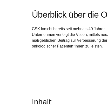
werden dann nicht funktionieren.
Überblick über die O
Leistungs-Cookies
GSK forscht bereits seit mehr als 40 Jahren
Unternehmen verfolgt die Vision, mittels neua
Werbe-Cookies
maßgeblichen Beitrag zur Verbesserung der
onkologischer Patienten*innen zu leisten.
Inhalt: