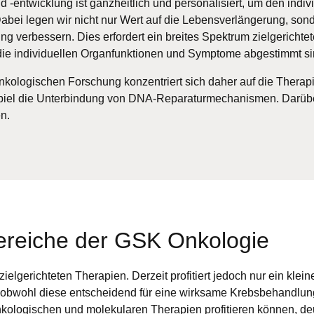
 -entwicklung ist ganzheitlich und personalisiert, um den indivi
Dabei legen wir nicht nur Wert auf die Lebensverlängerung, so
g verbessern. Dies erfordert ein breites Spektrum zielgerichte
 die individuellen Organfunktionen und Symptome abgestimmt si
kologischen Forschung konzentriert sich daher auf die Therapie 
iel die Unterbindung von DNA-Reparaturmechanismen. Darüber
n.
ereiche der GSK Onkologie
ielgerichteten Therapien. Derzeit profitiert jedoch nur ein klein
, obwohl diese entscheidend für eine wirksame Krebsbehandlun
kologischen und molekularen Therapien profitieren können, deu