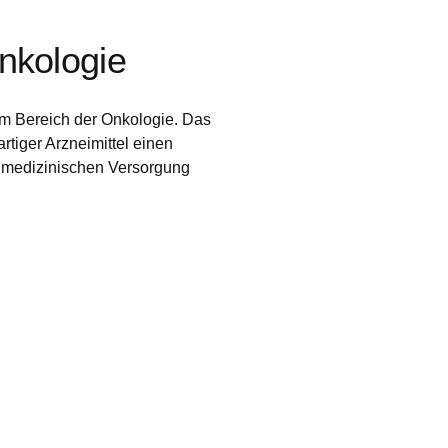
 Diese Cookies speichern keine personenbezogenen Daten.
nkologie
 im Bereich der Onkologie. Das
rtiger Arzneimittel einen
 medizinischen Versorgung