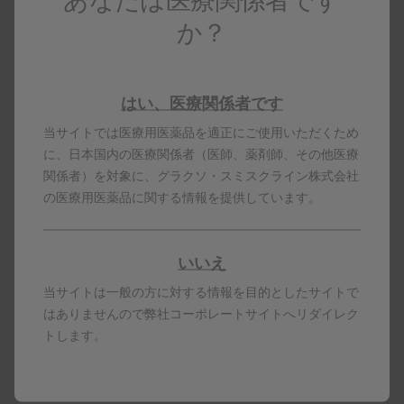
あなたは医療関係者です
か？
エンクラッセ
COPD治療薬エンクラッセエリプタのデータや吸入方法を紹
はい、医療関係者です
介しています。
当サイトでは医療用医薬品を適正にご使用いただくため
もっと見る
に、日本国内の医療関係者（医師、薬剤師、その他医療
関係者）を対象に、グラクソ・スミスクライン株式会社
の医療用医薬品に関する情報を提供しています。
COPD Webinar
いいえ
COPDに関するWebinar情報/予約ページです。会員の方限定
です。
当サイトは一般の方に対する情報を目的としたサイトで
はありませんので弊社コーポレートサイトへリダイレク
もっと見る
トします。
エリプタ(吸入器)