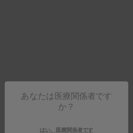
製品関連の動画をご紹介しています。
疾患関連の動画をご紹介しています。
患者さん向けの動画をご紹介しています。
小児用ヌーカラ皮下注40mgシリンジ
の自己注射
の方法をご紹介いたし
注)
あなたは医療関係者です
ます。
か？
注)小児用ヌーカラ皮下注40mgシリ
ンジにおける自己注射とは、医師や
看護師ではなく、6歳以上12歳未満の
はい、医療関係者です