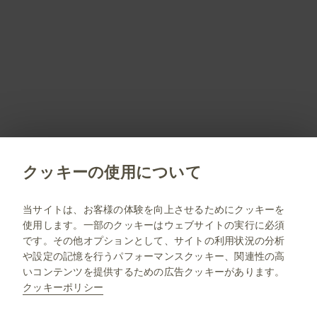
製品名はすべて、グラクソ・スミスクライン、そのライセ
ンサー、提携パートナーの登録商標です。
製剤写真及びPDF資料は、患者指導の目的に限りダウンロ
ード頂けます。
PM-JP-DV-WCNT-200002 2026.07
クッキーの使用について
jp.gsk.com
当サイトは、お客様の体験を向上させるためにクッキーを
使用します。一部のクッキーはウェブサイトの実行に必須
サイトマップ
です。その他オプションとして、サイトの利用状況の分析
ご利用条件
や設定の記憶を行うパフォーマンスクッキー、関連性の高
いコンテンツを提供するための広告クッキーがあります。
プライバシー通知
クッキーポリシー
FAQ