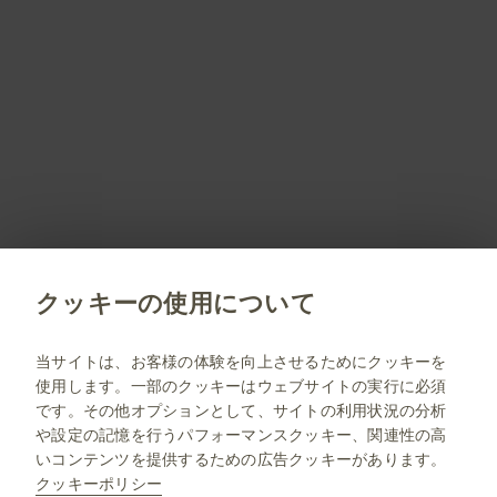
PM-JP-MPL-WCNT-210001 2026.07
会員登録しませんか？
会員登録していただくことで、すべてのサービスや
コンテンツをご利用/閲覧いただくことができます。
会員限定コンテンツのご紹介はこちら
新規会員登録
クッキーの使用について
jp.gsk.com
当サイトは、お客様の体験を向上させるためにクッキーを
使用します。一部のクッキーはウェブサイトの実行に必須
サイトマップ
です。その他オプションとして、サイトの利用状況の分析
ご利用条件
や設定の記憶を行うパフォーマンスクッキー、関連性の高
いコンテンツを提供するための広告クッキーがあります。
プライバシー通知
クッキーポリシー