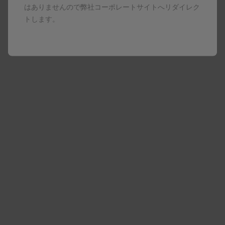
はありませんので弊社コーポレートサイトへリダイレク
小児気管支喘息における特性
トします。
6～12歳未満の小児患者を対象とした臨床試験において示さ
れた特性をご紹介しています
もっと見る