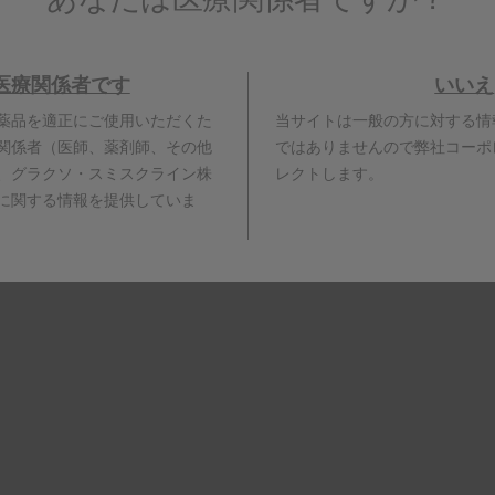
マンス）
もっと見る
医療関係者です
いいえ
ング）
薬品を適正にご使用いただくた
当サイトは一般の方に対する情
関係者（医師、薬剤師、その他
ではありませんので弊社コーポ
、グラクソ・スミスクライン、そのライセンサー、提携パートナー
、グラクソ・スミスクライン株
レクトします。
剤写真及びPDF資料は、患者指導の目的に限りダウンロード頂けま
に関する情報を提供していま
06
jp.gsk.com