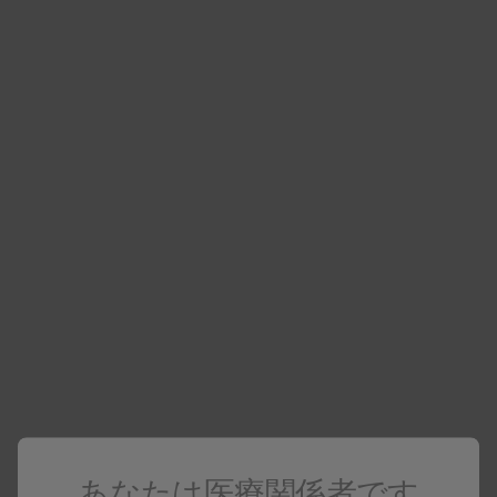
製品基本情報（ザイアジェン錠
300mg）
アバカビル硫酸塩
化学療法剤
もっと見る
製品基本情報（シーエルセントリ錠
150mg）
マラビロク
化学療法剤
もっと見る
あなたは医療関係者です
製品基本情報（ジャルカ配合錠）