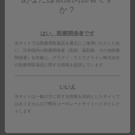
か？
ドルテグラビルナトリウム・リルピビリン塩酸塩
化学療法剤
もっと見る
はい、医療関係者です
当サイトでは医療用医薬品を適正にご使用いただくため
製品基本情報（テビケイ錠50mg）
に、日本国内の医療関係者（医師、薬剤師、その他医療
関係者）を対象に、グラクソ・スミスクライン株式会社
ドルテグラビルナトリウム
の医療用医薬品に関する情報を提供しています。
化学療法剤
もっと見る
いいえ
製品基本情報（ドウベイト配合錠）
当サイトは一般の方に対する情報を目的としたサイトで
はありませんので弊社コーポレートサイトへリダイレク
ドルテグラビルナトリウム・ラミブジン
トします。
化学療法剤
もっと見る