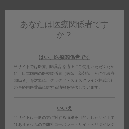
「使用上の注意」改訂のお知らせ
もっと見る
PDFダウンロー
インタビューフォーム
ド
あなたは医療関係者です
レトロビルカプ
か？
製剤写真
セル100mg
包装変更のお知らせ
もっと見る
はい、医療関係者です
くすりのしおり
レトロビルカプ
※くすりの適正使用協議会ページ（外部
当サイトでは医療用医薬品を適正にご使用いただくため
セル100mg
サイト）に移動します。
に、日本国内の医療関係者（医師、薬剤師、その他医療
関係者）を対象に、グラクソ・スミスクライン株式会社
PDFダウンロー
製品コード
の医療用医薬品に関する情報を提供しています。
ド
※PDFデータをご覧になる場合はAdobe Readerが必要です。
お持ちでない方は右のボタンでダウンロード（無料）してく
いいえ
ださい。
当サイトは一般の方に対する情報を目的としたサイトで
はありませんので弊社コーポレートサイトへリダイレク