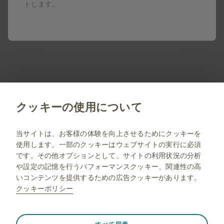
トします。
製品名はすべて、グラクソ・スミスクライン、そのライセ
ンサー、提携パートナーの登録商標です。
製剤写真及びPDF資料は、患者指導の目的に限りダウンロ
ード頂けます。
PM-JP-NA-WCNT-190010 2026.06
クッキーの使用について
jp.gsk.com
当サイトは、お客様の体験を向上させるためにクッキーを
使用します。一部のクッキーはウェブサイトの実行に必須
サイトマップ
です。その他オプションとして、サイトの利用状況の分析
ご利用条件
や設定の記憶を行うパフォーマンスクッキー、関連性の高
いコンテンツを提供するための広告クッキーがあります。
プライバシー通知
クッキーポリシー
FAQ
薬剤師向け情報
常に有効
Strictly necessary（必須）
❮