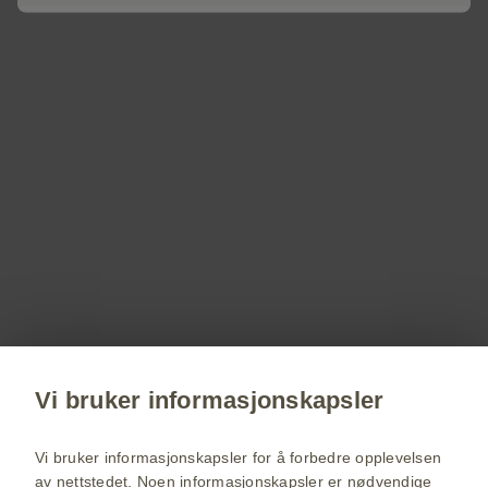
group of companies.
© 2025 GSK group of companies or its licensor.
PM-NO-DST-WCNT-240002, februar2024
Registrer deg!
Få siste nytt om våre produkter og terapiområder,
delta på webinarer, bestill servicemateriell til deg
og dine pasienter.
Vi bruker informasjonskapsler
Registrer deg nå
Vi bruker informasjonskapsler for å forbedre opplevelsen
av nettstedet. Noen informasjonskapsler er nødvendige