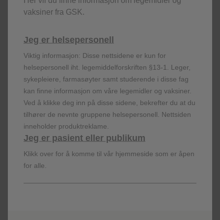
vaksiner fra GSK.
Dosering
Jeg er helsepersonell
Effekt
Viktig informasjon: Disse nettsidene er kun for
helsepersonell iht. legemiddelforskriften §13-1. Leger,
sykepleiere, farmasøyter samt studerende i disse fag
Sikkerhet
kan finne informasjon om våre legemidler og vaksiner.
Ved å klikke deg inn på disse sidene, bekrefter du at du
tilhører de nevnte gruppene helsepersonell. Nettsiden
inneholder produktreklame.
Referanser:
Jeg er pasient eller publikum
JEMPERLI (dostarlimab) Summary of Product
Klikk over for å komme til vår hjemmeside som er åpen
Characteristics.
for alle.
Dostarlimab (Jemperli) - Nye metoder
Jemperli trademark is a registered trademark of the GSK