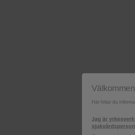
Välkommen t
Här hittar du inform
Här kan du beställa materi
Jag är yrkesver
Stöd dina patienter och din klinik med p
sjukvårdspersona
hjälpmedel, patientinformation och prod