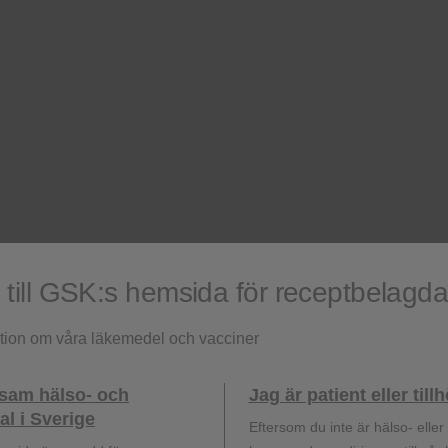
Nucala produktresumé*
Hur kan vi hjälpa dig?
ill GSK:s hemsida för receptbelagd
ation om våra läkemedel och vacciner
al
Översikt GSKs l
ksam hälso- och
Jag är patient eller til
raktiska
GSK erbjuder behandlinga
l i Sverige
uktinformation.
folksjukdomarna astma 
Eftersom du inte är hälso- elle