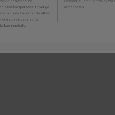
msida är avsedd för
kommer du omdirigeras till vår
h sjukvårdspersonal i Sverige.
allmänheten.
a hemsida bekräftar du att du
 och sjukvårdspersonal i
a kan innehålla
Vill du komma 
Här hittar du våra kontakt
l injektionsvätska, lösning, 100 mg injektionsvätska, lösning i fö
ing i förfylld spruta. Medel vid obstruktiva luftvägssjukdomar, ö
Terapeutiska indikationer:
Nucala är indicerat som tilläggsbeha