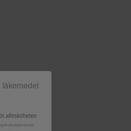
a läkemedel
uftvägsläkemedel
lhör allmänheten
r för de två stora kroniska
och KOL.
r sjukvårdspersonal