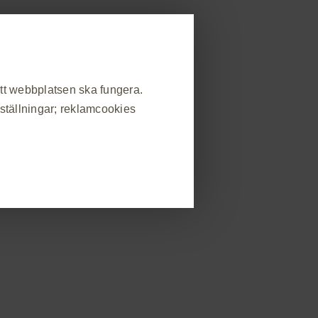
allmänheten
strera dig
Rapportera biverkning
områden
Beställ material
Event
Kontakt
att webbplatsen ska fungera.
nställningar; reklamcookies
Nucala COPD
Produktresumé
❮
atsbesök, hantera inställningar
s som svar på handlingar som du
in eller fylla i formulär. Du kan
v webbplatsen kommer då inte att