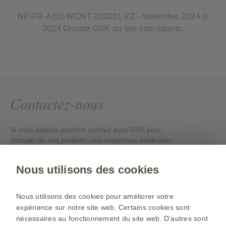
NP-FR-ASU-WCNT-220001 V2 - Novembre 2024 ©
2024 Groupe GSK ou ses concédants.
Contactez-nous
Si vous désirez prendre contact avec GSK pour
discuter de nos produits, nos expertises médicales
ou nos évènements en ligne, veuillez cliquer sur le
lien ci-dessous.
Nous utilisons des cookies
Contacts
Nous utilisons des cookies pour améliorer votre
expérience sur notre site web. Certains cookies sont
nécessaires au fonctionnement du site web. D'autres sont