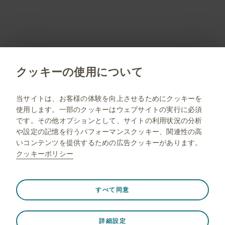
会員登録していただくことで、すべてのサービスや
コンテンツをご利用/閲覧いただくことができます。
会員限定コンテンツのご紹介はこちら
新規会員登録
クッキーの使用について
jp.gsk.com
当サイトは、お客様の体験を向上させるためにクッキーを
使用します。一部のクッキーはウェブサイトの実行に必須
サイトマップ
です。その他オプションとして、サイトの利用状況の分析
ご利用条件
や設定の記憶を行うパフォーマンスクッキー、関連性の高
いコンテンツを提供するための広告クッキーがあります。
プライバシー通知
クッキーポリシー
FAQ
薬剤師向け情報
常に有効
Strictly necessary（必須）
❮
すべて同意
ウェブサイト訪問中のセッションデータの保存、クッキー
とタグの設定の管理、ウェブサイトのセキュリティの保護
© 2001-2026 GSK plc. All rights reserved. Trade marks are
詳細設定