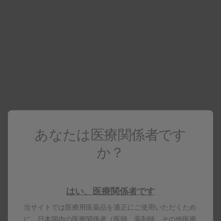
国際共同第Ⅲ相試験
RSV OA=ADJ-018試験
（日本人を含む海外データ）（検証試験）
RSウイルスによる感染症に罹患するリスクが高いと考えら
れる50～59歳の成人を対象に、アレックスビー単回接種時
あなたは医療関係者です
のRSウイルスに対する液性免疫応答における60歳以上の成
か？
人に対する非劣性を検証するとともに、免疫原性、安全性
を評価する。
はい、医療関係者です
当サイトでは医療用医薬品を適正にご使用いただくため
詳しく見る
に、日本国内の医療関係者（医師、薬剤師、その他医療