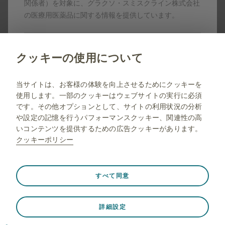
ンサー、提携パートナーの登録商標です。
関係者）を対象に、グラクソ・スミスクライン株式会社
製剤写真及びPDF資料は、患者指導の目的に限りダウンロ
の医療用医薬品に関する情報を提供しています。
ード頂けます。
いいえ
クッキーの使用について
当サイトは一般の方に対する情報を目的としたサイトで
はありませんので弊社コーポレートサイトへリダイレク
jp.gsk.com
当サイトは、お客様の体験を向上させるためにクッキーを
トします。
使用します。一部のクッキーはウェブサイトの実行に必須
サイトマップ
です。その他オプションとして、サイトの利用状況の分析
ご利用条件
や設定の記憶を行うパフォーマンスクッキー、関連性の高
いコンテンツを提供するための広告クッキーがあります。
プライバシー通知
クッキーポリシー
FAQ
薬剤師向け情報
常に有効
Strictly necessary（必須）
❮
すべて同意
ウェブサイト訪問中のセッションデータの保存、クッキー
とタグの設定の管理、ウェブサイトのセキュリティの保護
© 2001-2026 GSK plc. All rights reserved. Trade marks are
詳細設定
など、ウェブサイトが適切に機能するために必要です。さ
owned by or licensed to the GSK group of companies.
らに、一部のクッキーは、プライバシー設定、ログイン、