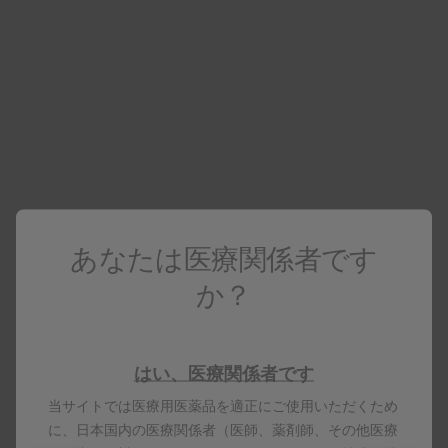
医療関係者向け情報
医療関係者でない場合は
コーポレートサイト
へアクセスしてください
レルベア
電子添文
資料ダウンロード・配送サービス
あなたは医療関係者です
製品基本情報
か？
レルベア200エリプタ30吸入用
はい、医療関係者です
当サイトでは医療用医薬品を適正にご使用いただくため
に、日本国内の医療関係者（医師、薬剤師、その他医療
製品名はすべて、グラクソ・スミスクライン、そのライセ