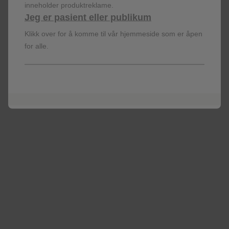
inneholder produktreklame.
eosinophilic asthmatics treated with mepolizumab and who were
Jeg er pasient eller publikum
3
followed up at the asthma clinic every month for at least 18 months.
Klikk over for å komme til vår hjemmeside som er åpen
for alle.
FRANCE ATU: Real-world evidence study
4
shows reduced need for OCS with Nucala
*
4
Reduce and even eliminate OCS use
ATU, Temporary Authorisation for Use; Cl, confidence interval; OCS,
oral corticosteroid.
*In the 24-week Phase Ill study, SIRIUS, the primary endpoint,