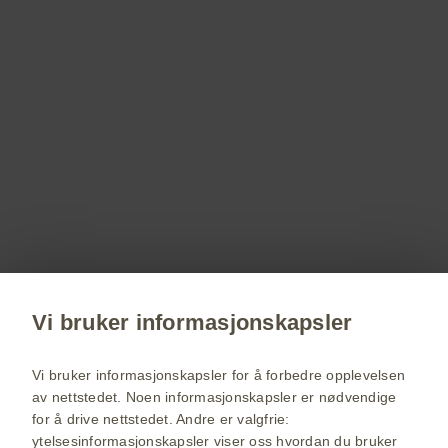
PM-NO-MPL-WCNT-230027 - December 2023
Registrer deg!
Få siste nytt om våre produkter og terapiområder,
delta på webinarer, bestill servicemateriell til deg
og dine pasienter.
Vi bruker informasjonskapsler
Registrer deg nå
Vi bruker informasjonskapsler for å forbedre opplevelsen
av nettstedet. Noen informasjonskapsler er nødvendige
for å drive nettstedet. Andre er valgfrie:
GSK Norge hjemmeside
ytelsesinformasjonskapsler viser oss hvordan du bruker