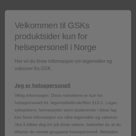
Velkommen til GSKs
Discontinued mOCS 1-year post Nucala
2
treatment
produktsider kun for
helsepersonell i Norge
Patients with severe asthma. Nucala
patients discontinuing mOCS: n=43/125 at Weeks 53-
2
56
Her vil du finne informasjon om legemidler og
vaksiner fra GSK.
Real Life study Belgium:
Jeg er helsepersonell
Real-world evidence study shows reduction in
3
OCS dose with Nucala
^
Viktig informasjon: Disse nettsidene er kun for
helsepersonell iht. legemiddelforskriften §13-1. Leger,
sykepleiere, farmasøyter samt studerende i disse fag
kan finne informasjon om våre legemidler og vaksiner.
Ved å klikke deg inn på disse sidene, bekrefter du at du
^Belgian real-world evidence study to confirm the results from the
tilhører de nevnte gruppene helsepersonell. Nettsiden
randomised controlled trials in real-life in a population of 116 severe