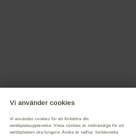
Registrera dig!
Få senaste nytt om våra läkemedel,
terapiområden, information om evenemang,
beställ material till dig och dina patienter.
Registrera dig nu
Vi använder cookies
vaccin.se
GSK Sveriges hemsida
Vi använder cookies för att förbättra din
Webkarta
webbplatsupplevelse. Vissa cookies är nödvändiga för att
webbplatsen ska fungera. Andra är valfria: funktionella
Användarvillkor