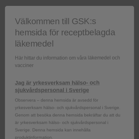
b Inkluderar hypotyreos och autoimmun hypotyreos
c Inkluderar tyreoidit och autoimmun tyreoidit
d Inkluderar hypofysit och lymfocytisk hypofysit
Välkommen till GSK:s
e Inkluderar hypotyreos och immunmedierad hypotyreos
hemsida för receptbelagda
f Inkluderar Guillain-Barrés syndrom och demyeliniserande
polyneuropati
läkemedel
g Inkluderar uveit och iridocyklit
h Inkluderar myokardit och immunmedierad myokardit
Här hittar du information om våra läkemedel och
i Inkluderar pneumonit, interstitiell lungsjukdom och immunmedierad
vacciner
lungsjukdom
j Inkluderar kolit, enterokolit och immunmedierad enterokolit
Jag är yrkesverksam hälso- och
k Inkluderar pankreatit och akut pankreatit
sjukvårdspersonal i Sverige
l Inkluderar kolit och enterit
m Inkluderar hepatit, autoimmun hepatit och hepatisk cytolys
Observera – denna hemsida är avsedd för
n Inkluderar hudutslag, makulopapulöst hudutslag, erytem, makulöst
yrkesverksam hälso- och sjukvårdspersonal i Sverige.
hudutslag, kliande hudutslag, erytematöst hudutslag, papulöst
Genom att besöka denna hemsida bekräftar du att du
hudutslag, erythema multiforme, hudtoxicitet, läkemedelsutslag,
är yrkesverksam hälso- och sjukvårdspersonal i
toxiskt hudutslag, exfoliativt hudutslag och pemfigoid
Sverige. Denna hemsida kan innehålla
o Inkluderar hudutslag och makulopapulöst hudutslag
produktinformation.