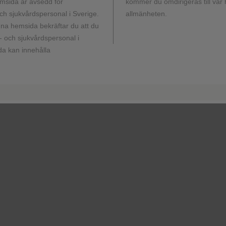
msida är avsedd för
kommer du omdirigeras till vår
h sjukvårdspersonal i Sverige.
allmänheten.
a hemsida bekräftar du att du
 och sjukvårdspersonal i
a kan innehålla
Ladda ner
Dos
patientbroschyr på
admi
engelska - finns endast
finn
för nedladdning - ej för
ova
beställning
Inneh