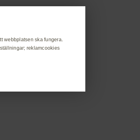
allmänheten
strera dig
Rapportera biverkning
områden
Beställ material
Event
Kontakt
att webbplatsen ska fungera.
nställningar; reklamcookies
il
Dosering
Material för vårdpersonal
❮
Produktresumé
atsbesök, hantera inställningar
s som svar på handlingar som du
in eller fylla i formulär. Du kan
v webbplatsen kommer då inte att