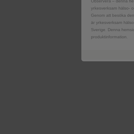
Observera – denna he
yrkesverksam hälso- oc
Genom att besöka denn
är yrkesverksam hälso-
Sverige. Denna hemsid
produktinformation.
Ladda ner
patientbroschyr för
Jemperli på svenska -
finns även förtryckt för
beställning ovan.