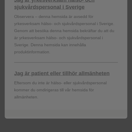
Indikationer:
sjukvårdspersonal i Sverige
JEMPERLI är avsett att användas i kombination med
Observera – denna hemsida är avsedd för
karboplatin och paklitaxel för första linjens behandling
yrkesverksam hälso- och sjukvårdspersonal i Sverige.
av vuxna patienter med primär avancerad eller
Genom att besöka denna hemsida bekräftar du att du
recidiverande endometriecancer för vilka systemisk
är yrkesverksam hälso- och sjukvårdspersonal i
behandling är lämplig.
Sverige. Denna hemsida kan innehålla
JEMPERLI är avsett som monoterapi för behandling av
produktinformation.
vuxna patienter med recidiverande eller avancerad
endometriecancer med dMMR (mismatch repair
deficient) eller hög mikrosatellitinstabilitet (MSI-H) som
Jag är patient eller tillhör allmänheten
har progredierat under eller efter tidigare
platinainnehållande behandling.
Eftersom du inte är hälso- eller sjukvårdspersonal
kommer du omdirigeras till vår hemsida för
Dosering:
allmänheten.
När JEMPERLI administreras i kombination med
karboplatin och paklitaxel är rekommenderad dos 500
mg dostarlimab var 3:e vecka i kombination med
karboplatin och paklitaxel var 3:e vecka i 6 cykler följt
av 1000 mg dostarlimab som monoterapi var 6:e vecka