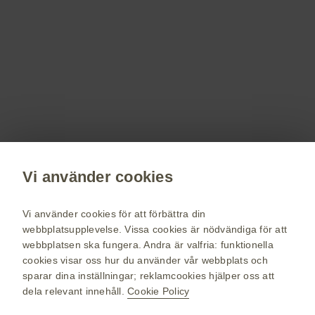
Registrera dig!
Få senaste nytt om våra läkemedel,
terapiområden, information om evenemang,
beställ material till dig och dina patienter.
Registrera dig nu
Vi använder cookies
vaccin.se
GSK Sveriges hemsida
Vi använder cookies för att förbättra din
Webkarta
webbplatsupplevelse. Vissa cookies är nödvändiga för att
webbplatsen ska fungera. Andra är valfria: funktionella
Användarvillkor
cookies visar oss hur du använder vår webbplats och
Personuppgiftspolicy
sparar dina inställningar; reklamcookies hjälper oss att
dela relevant innehåll.
Cookie Policy
Cookie policy