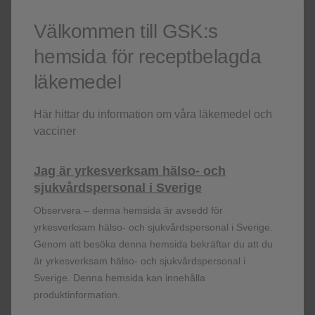
Produkt
Välkommen till GSK:s
hemsida för receptbelagda
Ellipta-inhalatorn
Hjälp dina patienter med KOL att få nytta av sin behandling.
läkemedel
Se en video med användarinstruktioner för Ellipta-inhalatorn.
Här hittar du information om våra läkemedel och
Titta på videon
vacciner
Jag är yrkesverksam hälso- och
sjukvårdspersonal i Sverige
FF, flutikasonfuroat, ICS, inhalerad kortikosteroid, LABA, långverkande B2-agonist,
LAMA, långverkande muskarinantagonist, OD, en gång dagligen, UMEC,
Observera – denna hemsida är avsedd för
umeklidinium, VI, vilanterol
yrkesverksam hälso- och sjukvårdspersonal i Sverige.
*Förvärrade symptom eller exacerbationer i anamnesen som behandlats med
Genom att besöka denna hemsida bekräftar du att du
antibiotika eller orala kortikosteroider under de senaste 12 månaderna.
är yrkesverksam hälso- och sjukvårdspersonal i
Sverige. Denna hemsida kan innehålla
produktinformation.
Referenser: