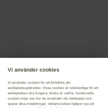
PM-SE-FVU-WCNT-250003;202502
Registrera dig!
Få senaste nytt om våra läkemedel, terapiområden,
information om evenemang, beställ material till dig och dina
patienter.
Registrera dig nu
Vi använder cookies
vaccin.se
Vi använder cookies för att förbättra din
webbplatsupplevelse. Vissa cookies är nödvändiga för att
GSK Sveriges hemsida
webbplatsen ska fungera. Andra är valfria: funktionella
Webkarta
cookies visar oss hur du använder vår webbplats och
sparar dina inställningar; reklamcookies hjälper oss att
Användarvillkor