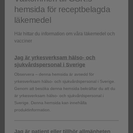
hemsida för receptbelagda
läkemedel
Här hittar du information om våra läkemedel och
vacciner
Jag är yrkesverksam hälso- och
sjukvårdspersonal i Sverige
Observera – denna hemsida är avsedd för
Ellipta
är ett varumärke som tillhör GSK-koncernen.
yrkesverksam hälso- och sjukvårdspersonal i Sverige.
Genom att besöka denna hemsida bekräftar du att du
PM-SE-RS-WCNT-230002; 20231129
är yrkesverksam hälso- och sjukvårdspersonal i
Sverige. Denna hemsida kan innehålla
produktinformation.
Registrera dig!
Jag är patient eller tillhör allmänheten