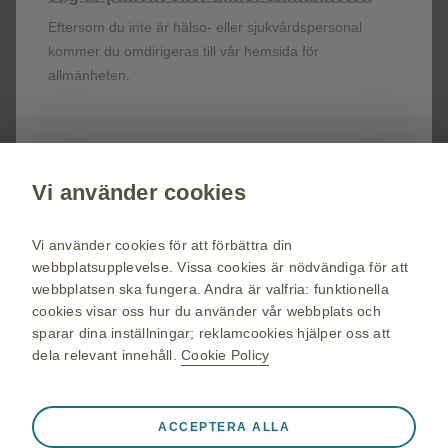
Få senaste nytt om våra läkemedel,
Eftersom du inte är hälso- eller sjukvårdspersonal
terapiområden, information om evenemang,
kommer du omdirigeras till vår hemsida för
beställ material till dig och dina patienter.
allmänheten.
Registrera dig nu
Vi använder cookies
vaccin.se
GSK Sveriges hemsida
Vi använder cookies för att förbättra din
Webkarta
webbplatsupplevelse. Vissa cookies är nödvändiga för att
webbplatsen ska fungera. Andra är valfria: funktionella
Användarvillkor
cookies visar oss hur du använder vår webbplats och
Personuppgiftspolicy
sparar dina inställningar; reklamcookies hjälper oss att
dela relevant innehåll.
Cookie Policy
Cookie policy
Alltid aktiva
Nödvändiga cookies
❮
ACCEPTERA ALLA
© 2026 GSK-koncernen eller dess licensgivare. Alla rättigheter