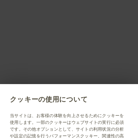
PM-JP-RSA-WCNT-230004 2026.06
会員登録しませんか？
会員登録していただくことで、すべてのサービスや
コンテンツをご利用/閲覧いただくことができます。
会員限定コンテンツのご紹介はこちら
新規会員登録
クッキーの使用について
jp.gsk.com
当サイトは、お客様の体験を向上させるためにクッキーを
使用します。一部のクッキーはウェブサイトの実行に必須
サイトマップ
です。その他オプションとして、サイトの利用状況の分析
ご利用条件
や設定の記憶を行うパフォーマンスクッキー、関連性の高