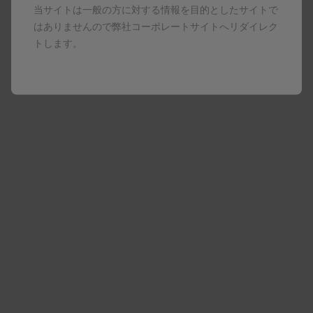
30.6ヵ月
当サイトは一般の方に対する情報を目的としたサイトで
※2 有効性（％）＝［1－（プラセボ群に対するアレッ
はありませんので弊社コーポレートサイトへリダイレク
クスビー群の発症率の比）］×100
トします。
共変量として年齢層、地域およびシーズンで調整した
Poissonモデル
※3 Bonferroni法による調整αを用い、両側97.5％信頼
区間を算出
※4 接種15日以降に、RSウイルスのサブタイプAおよ
び/またはBの感染による下気道疾患の初回発現がみら
れた症例数
※5 副次目的（検証的副次目的）の達成基準：両側
97.5%信頼区間の下限値が20％を上回る
9.
特定の背景を有する者に関する注意
（抜粋）
9.1