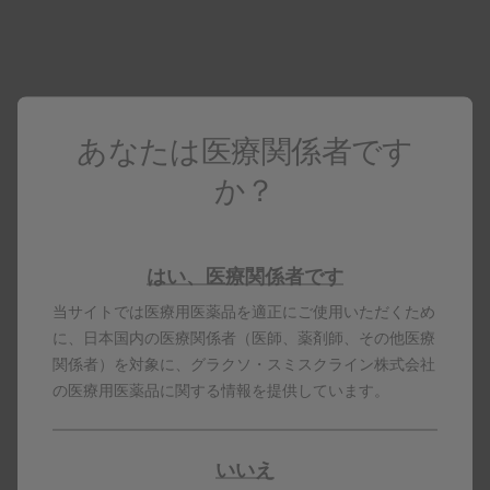
ン3）終了時点（追跡期間：中央値30.6
ヵ月）におけるアレックスビーの有効
性（単回接種）
あなたは医療関係者です
複数のRSウイルスシーズンにわたるRSウイルス
か？
感染による下気道疾患の初回発現に対する単回接
※1
種の有効性
［副次評価項目］ 検証的解析結果
はい、医療関係者です
｟シーズン3｠終了時点（追跡期間：中央値30.6ヵ
当サイトでは医療用医薬品を適正にご使用いただくため
月）におけるアレックスビー単回接種の有効性：60歳
に、日本国内の医療関係者（医師、薬剤師、その他医療
以上の成人
関係者）を対象に、グラクソ・スミスクライン株式会社
の医療用医薬品に関する情報を提供しています。
※1 シーズン3終了時点の解析。追跡期間の中央値は
いいえ