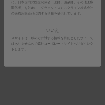
に、日本国内の医療関係者（医師、薬剤師、その他医療
して投与すること。
関係者）を対象に、グラクソ・スミスクライン株式会社
5.2
抗核抗体、抗dsDNA抗体等の自己抗体が陽性であ
の医療用医薬品に関する情報を提供しています。
ることが確認された全身性エリテマトーデス患者に使
用すること。
5.3
臨床試験において、重症のループス腎炎又は重症
いいえ
の中枢神経ループスを有する全身性エリテマトーデス
患者に対する有効性及び安全性は検討されていない
当サイトは一般の方に対する情報を目的としたサイトで
＊1
＊2
［17.1.1-17.1.4参照
］［17.1.1、17.1.2参照
］。
はありませんので弊社コーポレートサイトへリダイレク
5.4
17.臨床成績の項の内容を熟知し、本剤の有効性及
トします。
び安全性を十分に理解した上で、適応患者の選択を行
うこと。
6. 用法及び用量
<ベンリスタ点滴静注用120mg・400mg>
通常、成人及び5歳以上の小児にはベリムマブ（遺伝
子組換え）として、1回10mg/kgを初回、2週後、4週
後に点滴静注し、以後4週間の間隔で投与する。
<ベンリスタ皮下注200mgオートインジェクター・
200mgシリンジ>