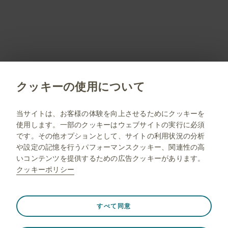
会員登録していただくことで、すべてのサービスや
コンテンツをご利用/閲覧いただくことができます。
会員限定コンテンツのご紹介はこちら
新規会員登録
クッキーの使用について
jp.gsk.com
当サイトは、お客様の体験を向上させるためにクッキーを
使用します。一部のクッキーはウェブサイトの実行に必須
サイトマップ
です。その他オプションとして、サイトの利用状況の分析
ご利用条件
や設定の記憶を行うパフォーマンスクッキー、関連性の高
いコンテンツを提供するための広告クッキーがあります。
プライバシー通知
クッキーポリシー
FAQ
薬剤師向け情報
常に有効
Strictly necessary（必須）
❮
すべて同意
ウェブサイト訪問中のセッションデータの保存、クッキー