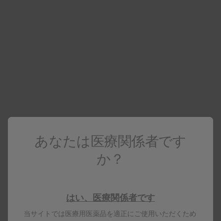
資料ダウンロード
セミナー情報
あなたは医療関係者です
4. 効能又は効果
か？
既存治療で効果不十分な全身性エリテマトーデス
5. 効能又は効果に関連する注意
5.1
過去の治療において、ステロイド、免疫抑制薬等
はい、医療関係者です
による全身性エリテマトーデスに対する適切な治療を
当サイトでは医療用医薬品を適正にご使用いただくため
行っても、疾患活動性を有する場合に、本剤を上乗せ