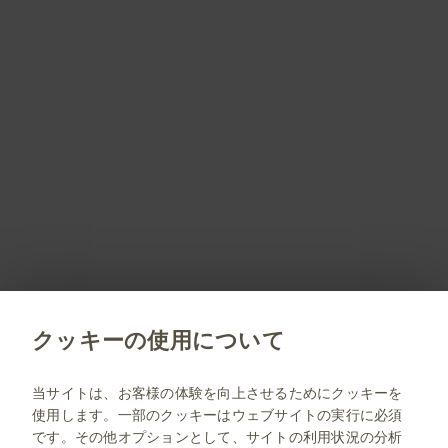
PM-JP-MPL-WCNT-210006 2024.10
会員登録しませんか？
会員登録していただくことで、すべてのサービスや
コンテンツをご利用/閲覧いただくことができます。
会員限定コンテンツのご紹介はこちら
新規会員登録
クッキーの使用について
jp.gsk.com
当サイトは、お客様の体験を向上させるためにクッキーを
使用します。一部のクッキーはウェブサイトの実行に必須
サイトマップ
です。その他オプションとして、サイトの利用状況の分析