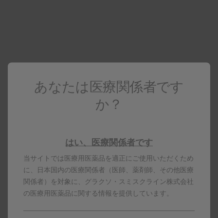
(ELISA法)、安全性。
【解析計画】
※
細胞性免疫応答ではgE特異的CD4[2+]T細胞
の出現
頻度を、液性免疫応答では抗gE抗体濃度を、初回接
種10年後に評価した。また、ワクチン接種と関連の
あなたは医療関係者です
ある重篤な有害事象を初回接種後9～10年の間に評
か？
価した。
※ gE特異的CD4[2+]T細胞：gEに対する4種類の抗
原特異的免疫活性化マーカー（IFN-γ、IL-2、TNF-
はい、医療関係者です
α、CD40L）のうち2種類以上を産生するCD4陽性T
当サイトでは医療用医薬品を適正にご使用いただくため
細胞
に、日本国内の医療関係者（医師、薬剤師、その他医療
関係者）を対象に、グラクソ・スミスクライン株式会社
本試験のlimitation
の医療用医薬品に関する情報を提供しています。
当初、免疫抑制状態にある対象は除外された