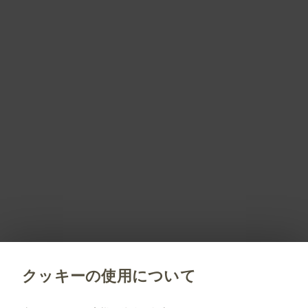
的に限りダウンロード頂けます。
PM-JP-SGX-WCNT-230010 2025.09
会員登録しませんか？
会員登録していただくことで、すべてのサービスや
コンテンツをご利用/閲覧いただくことができます。
会員限定コンテンツのご紹介はこちら
新規会員登録
クッキーの使用について
jp.gsk.com