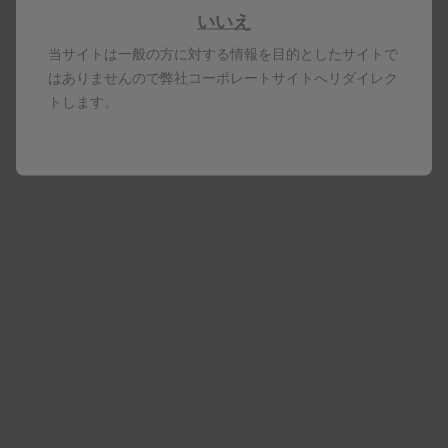
が、平均年齢82歳以上であり、免疫老化とみな
いいえ
される試験集団が得られた。
当サイトは一般の方に対する情報を目的としたサイトで
はありませんので弊社コーポレートサイトへリダイレク
試験デザインごとの経時的な選択プロセス（適
トします。
格基準、参加意欲、および高齢者集団の病状）
のため、試験集団は最初の第Ⅱ相試験に登録さ
れたワクチン接種済みの試験集団を完全に代表
するものではない可能性がある。
クイックリンク
006/022試験（50歳以上および70歳以上の