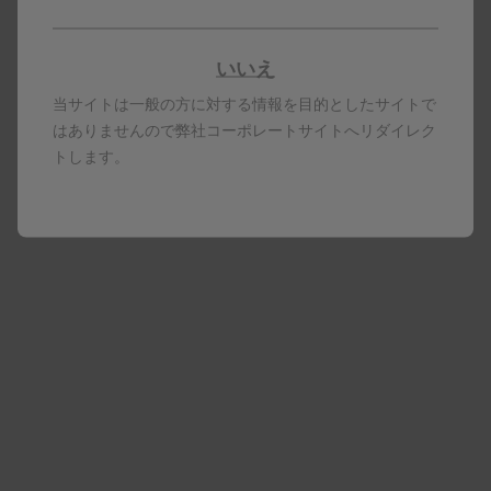
（38.2％）に認められました。
2回目接種12ヵ月後までに、重篤な有害事象はシング
リックス群263/922例（28.5％）、プラセボ群241/924
いいえ
例（26.1％）に認められ、そのうち治験担当医師によ
当サイトは一般の方に対する情報を目的としたサイトで
りワクチン接種と関連があると判断されたものは、シ
はありませんので弊社コーポレートサイトへリダイレク
ングリックス群3例（0.3％）、プラセボ群4例
トします。
（0.4％）であり、シングリックス群では免疫性血小板
減少性紫斑病、好中球減少症、心房細動、関節痛、皮
膚血管炎がそれぞれ1件ずつ3例、プラセボ群では便
秘、帯状疱疹、皮膚播種性帯状疱疹、中毒性皮疹がそ
れぞれ1件ずつ4例でした。試験中止に至る重篤な有害
事象は、シングリックス群では65例（7.0％）、プラ
セボ群では67例（7.3％）に認められました。なお、
シングリックス群において、中止に至る非重篤な有害
事象（14例）として報告された好中球減少症（1例）
が治験担当医師によりワクチン接種と関連ありと判断
されました。死亡に至る重篤な有害事象はシングリッ
クス群77例（8.4％）、プラセボ群79例（8.5％）で認
められ、主なものは、シングリックス群では形質細胞