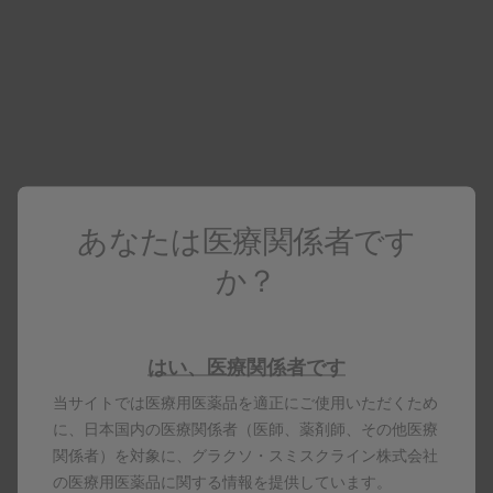
リックス群の発症率の比）］×100
＊：有効性あり（95％CIの下限値が0％超）
安全性 〔副次評価項目〕
※1
各回接種後7日間の局所性特定有害事象
は、シング
リックス群773/901例（85.8％）、プラセボ群93/892
※2
例（10.4％）、全身性特定有害事象
は、それぞれ
678/901例（75.2％）、455/894例（50.9％）に認めら
あなたは医療関係者です
れました。主な局所性特定有害事象は、シングリック
か？
ス群では注射部位疼痛756例（83.9％）、プラセボ群
では注射部位疼痛83例（9.3％）、主な全身性特定有
害事象は、シングリックス群では疲労508例
（56.4％）、筋肉痛484例（53.7％）、プラセボ群で
はい、医療関係者です
は疲労340例（38.0％）、筋肉痛234例（26.2％）でし
当サイトでは医療用医薬品を適正にご使用いただくため
た。
に、日本国内の医療関係者（医師、薬剤師、その他医療
※3
各回接種後30日間の特定外有害事象
は、シングリッ
関係者）を対象に、グラクソ・スミスクライン株式会社
クス群360/922例（39.0％）、プラセボ群353/924例
の医療用医薬品に関する情報を提供しています。