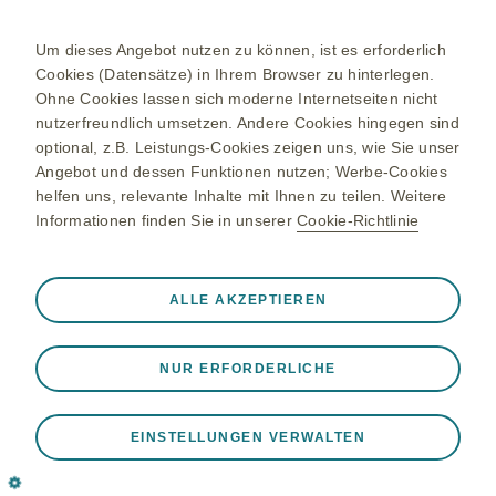
Datenschutzhinweis
Kontakt/Nebenwirkung melden
Um dieses Angebot nutzen zu können, ist es erforderlich
Cookies (Datensätze) in Ihrem Browser zu hinterlegen.
Newsletter
Ohne Cookies lassen sich moderne Internetseiten nicht
nutzerfreundlich umsetzen. Andere Cookies hingegen sind
Bestellservice
optional, z.B. Leistungs-Cookies zeigen uns, wie Sie unser
Therapiegebiete
Angebot und dessen Funktionen nutzen; Werbe-Cookies
helfen uns, relevante Inhalte mit Ihnen zu teilen. Weitere
Meningokokken-Erkrankungen
Informationen finden Sie in unserer
Cookie-Richtlinie
Gürtelrose-Erkrankung
RSV-Erkrankung
Immer aktiv
Nur unbedingt erforderliche Cookies
ALLE AKZEPTIEREN
❮
Onkologie
Notwendig, damit die Website ordnungsgemäß
funktioniert, z. B. um Sitzungsdaten während eines
NUR ERFORDERLICHE
Website-Besuchs zu speichern, Cookie- und Tag-
Die Inhalte richten sich an Personen in Deutschland.
Einstellungen zu verwalten und die Sicherheit der Website
©2026 GlaxoSmithKline GmbH & Co. KG. Alle Rechte
zu gewährleisten. Darüber hinaus werden einige Cookies
EINSTELLUNGEN VERWALTEN
vorbehalten.
als Reaktion auf von Ihnen vorgenommene Aktionen
NP-DE-NA-WCNT-240002, Jul26
gesetzt, die einer Anfrage nach Diensten gleichkommen,