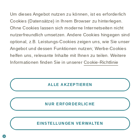
Datenschutzhinweis
Kontakt/Nebenwirkung melden
Um dieses Angebot nutzen zu können, ist es erforderlich
Cookies (Datensätze) in Ihrem Browser zu hinterlegen.
Newsletter
Ohne Cookies lassen sich moderne Internetseiten nicht
nutzerfreundlich umsetzen. Andere Cookies hingegen sind
Bestellservice
optional, z.B. Leistungs-Cookies zeigen uns, wie Sie unser
Therapiegebiete
Angebot und dessen Funktionen nutzen; Werbe-Cookies
helfen uns, relevante Inhalte mit Ihnen zu teilen. Weitere
Meningokokken-Erkrankungen
Informationen finden Sie in unserer
Cookie-Richtlinie
Gürtelrose-Erkrankung
RSV-Erkrankung
Immer aktiv
Nur unbedingt erforderliche Cookies
ALLE AKZEPTIEREN
❮
Onkologie
Notwendig, damit die Website ordnungsgemäß
funktioniert, z. B. um Sitzungsdaten während eines
NUR ERFORDERLICHE
Website-Besuchs zu speichern, Cookie- und Tag-
Die Inhalte richten sich an Personen in Deutschland.
Einstellungen zu verwalten und die Sicherheit der Website
©2026 GlaxoSmithKline GmbH & Co. KG. Alle Rechte
zu gewährleisten. Darüber hinaus werden einige Cookies
EINSTELLUNGEN VERWALTEN
vorbehalten.
als Reaktion auf von Ihnen vorgenommene Aktionen
NP-DE-NA-WCNT-240002, Jul26
gesetzt, die einer Anfrage nach Diensten gleichkommen,