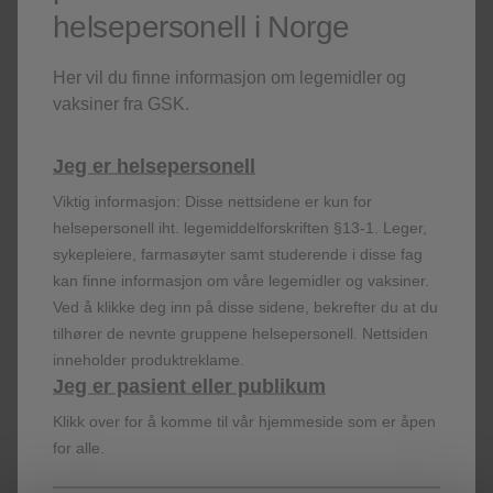
Error loading this resource
helsepersonell i Norge
Her vil du finne informasjon om legemidler og
vaksiner fra GSK.
Jeg er helsepersonell
Viktig informasjon: Disse nettsidene er kun for
helsepersonell iht. legemiddelforskriften §13-1. Leger,
sykepleiere, farmasøyter samt studerende i disse fag
kan finne informasjon om våre legemidler og vaksiner.
Ved å klikke deg inn på disse sidene, bekrefter du at du
PM-NO-CPU-VID-200001
tilhører de nevnte gruppene helsepersonell. Nettsiden
inneholder produktreklame.
Jeg er pasient eller publikum
Registrer deg!
Klikk over for å komme til vår hjemmeside som er åpen
for alle.
Få siste nytt om våre produkter og terapiområder,
delta på webinarer, bestill servicemateriell til deg