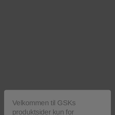
hjemmesider
Er du ikke helsepersonell? Besøk våre
Kun for helsepersonell
Er du ikke helsepersonell?
Besøk gjerne våre
sider for publikum
.
Denne siden kan inneholde salgsfremmende materiell.
Lunge og allergi
Årskontroll for kolspasienter
Velkommen til GSKs
Årskontroll for kolspasienter
produktsider kun for