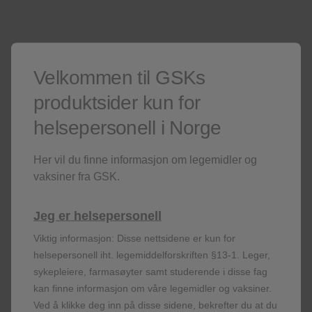
For en nøyaktig beskrivelse av hvordan
inhalasjonsaerosolen skal brukes, vennligst se
bruksanvisning for inhalasjonsaerosol nedenfor.
Velkommen til GSKs
produktsider kun for
For en nøyaktig beskrivelse av hvordan
inhalasjonsaerosolen skal brukes, vennligst se
helsepersonell i Norge
bruksanvisning for inhalasjonsaerosol nedenfor.
Her vil du finne informasjon om legemidler og
Viktige huskeregler ved bruk av
vaksiner fra GSK.
inhalasjonsaerosol
For å hindre at inhalatoren blir tett, er det viktig at den
Jeg er helsepersonell
rengjøres minst én gang i uken (se pakningsvedlegg).
Viktig informasjon: Disse nettsidene er kun for
Man må ikke legge metallbeholderen i vann.
helsepersonell iht. legemiddelforskriften §13-1. Leger,
Inhalasjonsaerosolen skal alltid ristes før bruk.
sykepleiere, farmasøyter samt studerende i disse fag
kan finne informasjon om våre legemidler og vaksiner.
Inhalasjonsaerosolen må beskyttes mot frost og direkte
Ved å klikke deg inn på disse sidene, bekrefter du at du
sollys.