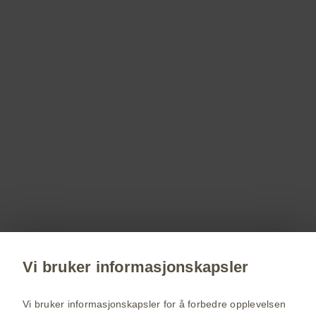
Seretide
Serevent
Ventoline
PM-NO-RS-WCNT-190005 januar 2025
Registrer deg!
Få siste nytt om våre produkter og terapiområder,
delta på webinarer, bestill servicemateriell til deg
og dine pasienter.
Vi bruker informasjonskapsler
Registrer deg nå
Vi bruker informasjonskapsler for å forbedre opplevelsen