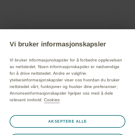
Registrer deg!
Få siste nytt om våre produkter og terapiområder,
delta på webinarer, bestill servicemateriell til deg
og dine pasienter.
Vi bruker informasjonskapsler
Registrer deg nå
Vi bruker informasjonskapsler for å forbedre opplevelsen
av nettstedet. Noen informasjonskapsler er nødvendige
for å drive nettstedet. Andre er valgfrie:
GSK Norge hjemmeside
ytelsesinformasjonskapsler viser oss hvordan du bruker
Sidekart
nettstedet vårt, funksjoner og husker dine preferanser;
Annonseinformasjonskapsler hjelper oss med å dele
Bruksvilkår
relevant innhold.
Cookies
Personvernerklæring
Cookies
Alltid aktiv
AKSEPTERE ALLE
Strengt nødvendige informasjonskapsler
❮