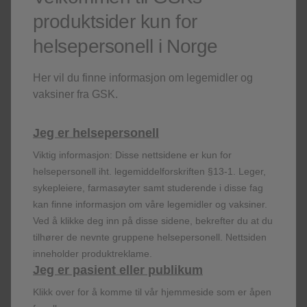
kols og astma er undersøkt
4
.
produktsider kun for
Her ble det vist at pasientene oppnådde en tilstrekkelig
helsepersonell i Norge
luftstrømshastighet (> 43 l/min) gjennom Ellipta. Det betyr at
selv pasienter med meget dårlig lungefunksjon sikres adekvat
levering av legemiddel til lungene.
Her vil du finne informasjon om legemidler og
vaksiner fra GSK.
Ellipta sammenlignet med andre inhalatorer
Pasientpreferanse og feilbruk er evaluert i flere studier hvor
Jeg er helsepersonell
ulike inhalatorer er sammenlignet, hvor både pasienter og
Viktig informasjon: Disse nettsidene er kun for
friske frivillige har vært inkludert. I disse studiene er det vist at
helsepersonell iht. legemiddelforskriften §13-1. Leger,
Ellipta foretrekkes og feilbruken er lav.
2
5
sykepleiere, farmasøyter samt studerende i disse fag
Mer informasjon
kan finne informasjon om våre legemidler og vaksiner.
Ved å klikke deg inn på disse sidene, bekrefter du at du
Ellipta, spørsmål og svar
tilhører de nevnte gruppene helsepersonell. Nettsiden
Følgende legemidler fås i Ellipta:
inneholder produktreklame.
Jeg er pasient eller publikum
Anoro Ellipta
Relvar Ellipta
Klikk over for å komme til vår hjemmeside som er åpen
Incruse Ellipta