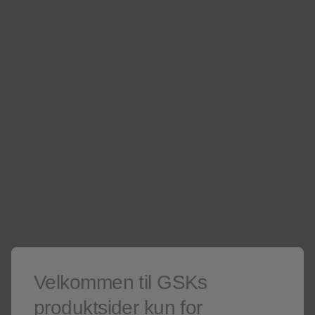
hjemmesider
Er du ikke helsepersonell? Besøk våre
Kun for helsepersonell
Er du ikke helsepersonell?
Besøk gjerne våre
sider for publikum
.
Denne siden kan inneholde salgsfremmende materiell.
Lunge og allergi
Slik er Ellipta laget
Velkommen til GSKs
Ellipta, slik er den laget
produktsider kun for