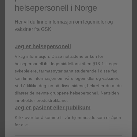
Error loading this resource
helsepersonell i Norge
Her vil du finne informasjon om legemidler og
vaksiner fra GSK.
Jeg er helsepersonell
Viktig informasjon: Disse nettsidene er kun for
helsepersonell iht. legemiddelforskriften §13-1. Leger,
sykepleiere, farmasøyter samt studerende i disse fag
kan finne informasjon om våre legemidler og vaksiner.
Ved å klikke deg inn på disse sidene, bekrefter du at du
PM-NO-CAU-VID-220001
tilhører de nevnte gruppene helsepersonell. Nettsiden
inneholder produktreklame.
Jeg er pasient eller publikum
Registrer deg!
Klikk over for å komme til vår hjemmeside som er åpen
for alle.
Få siste nytt om våre produkter og terapiområder,