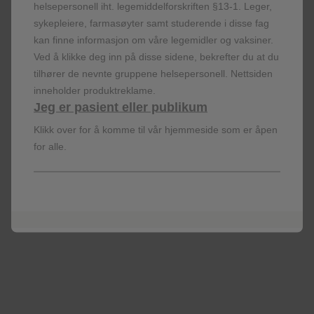
at vann ikke kommer i kontakt med ventilen og virkestoffet i
helsepersonell iht. legemiddelforskriften §13-1. Leger,
metallbeholderen. Siden virkestoffet er vannløselig så vil
sykepleiere, farmasøyter samt studerende i disse fag
inhalatoren (uten metallbeholderen) nettopp bli ren ved å holde
kan finne informasjon om våre legemidler og vaksiner.
den under rennende vann. For Seretide, Flutide og Serevent så
Ved å klikke deg inn på disse sidene, bekrefter du at du
skal ikke metallbeholderen fjernes fra inhalatoren, men ved
tilhører de nevnte gruppene helsepersonell. Nettsiden
rengjøring anbefales det å tørke innsiden og utsiden av
inneholder produktreklame.
munnstykket med en tørr klut eller papirtørkle da virkestoffene
Jeg er pasient eller publikum
ikke er vannløselige.
Klikk over for å komme til vår hjemmeside som er åpen
Kan pasienten ta med seg sin
for alle.
inhalasjonsaerosol mot astma/kols på ferie til
varmere strøk (over 25-30 grader C)?
Ja, man kan fint ta med seg sin inhalasjonsaerosol på ferie til
varmere strøk. Den må imidlertid ikke oppbevares over lengre
tid i temperaturer over 25-30 C (avhengig av hvilket legemiddel
det gjelder). Det er viktig at man unngår å legge
inhalasjonsaerosolen i direkte sollys. Ha den gjerne i en
væske/bag eller lignende slik at den beskyttes godt mot
direkte sollys.