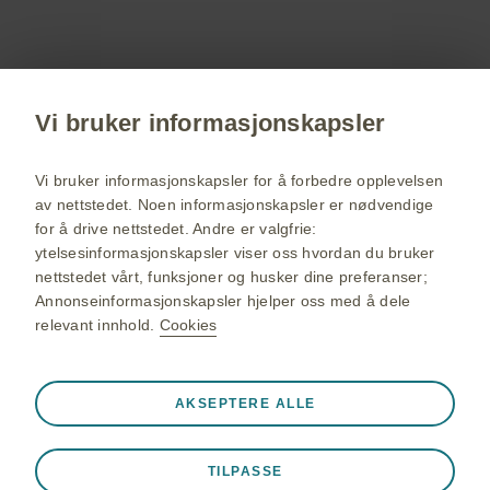
Få siste nytt om våre produkter og terapiområder,
delta på webinarer, bestill servicemateriell til deg
og dine pasienter.
Vi bruker informasjonskapsler
Registrer deg nå
Vi bruker informasjonskapsler for å forbedre opplevelsen
av nettstedet. Noen informasjonskapsler er nødvendige
for å drive nettstedet. Andre er valgfrie:
GSK Norge hjemmeside
ytelsesinformasjonskapsler viser oss hvordan du bruker
Sidekart
nettstedet vårt, funksjoner og husker dine preferanser;
Annonseinformasjonskapsler hjelper oss med å dele
Bruksvilkår
relevant innhold.
Cookies
Personvernerklæring
Cookies
Alltid aktiv
AKSEPTERE ALLE
Strengt nødvendige informasjonskapsler
❮
Nødvendig for at nettstedet skal fungere hensiktsmessig,
©2026 GlaxoSmithKline group of companies. All rights reserved.
TILPASSE
for eksempel lagre øktdata under et nettstedbesøk, for å
GlaxoSmithKline AS - Org.nr. 930 606 308 - Drammensveien 288,