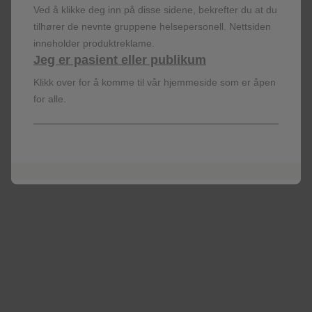
Mer informasjon
Ved å klikke deg inn på disse sidene, bekrefter du at du
Bruksanvisning
(video)
tilhører de nevnte gruppene helsepersonell. Nettsiden
inneholder produktreklame.
Følgende legemidler fås i Diskus
Jeg er pasient eller publikum
Klikk over for å komme til vår hjemmeside som er åpen
Preparatomtale
for alle.
Flutide (
flutikasonpropionat
) preparatomtale
Seretide (
flutikasonpropionat/salmeterol
)
preparatomtale
Serevent (
salmeterol
) preparatomtale
Ventoline (
salbutamol
) preparatomtale