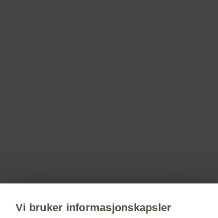
Referanse
Seretide Diskus preparatomtale
PM-NO-RS-WCNT-190004 april 2025
Registrer deg!
Få siste nytt om våre produkter og terapiområder,
delta på webinarer, bestill servicemateriell til deg
og dine pasienter.
Vi bruker informasjonskapsler
Registrer deg nå