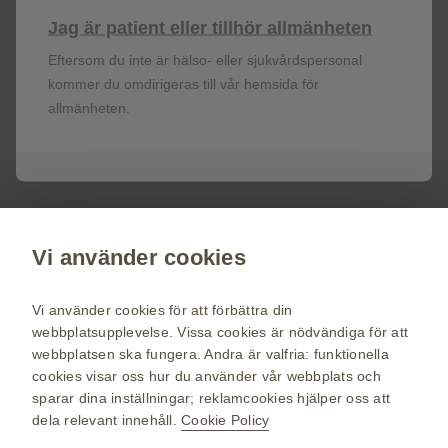
Registrera dig!
Jag är patient eller tillhör allmänheten
Eftersom du inte är hälso- eller sjukvårdspersonal
Få senaste nytt om våra läkemedel,
kommer du omdirigeras till vår hemsida för
terapiområden, information om evenemang,
allmänheten.
beställ material till dig och dina patienter.
Registrera dig nu
Vi använder cookies
vaccin.se
GSK Sveriges hemsida
Vi använder cookies för att förbättra din
Webkarta
webbplatsupplevelse. Vissa cookies är nödvändiga för att
webbplatsen ska fungera. Andra är valfria: funktionella
Användarvillkor
cookies visar oss hur du använder vår webbplats och
Personuppgiftspolicy
sparar dina inställningar; reklamcookies hjälper oss att
dela relevant innehåll.
Cookie Policy
Cookie policy