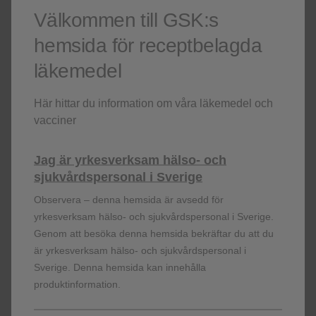
Välkommen till GSK:s
Den första och största studien att undersöka möjligheten att
med en ICS och en LABA förbättra överlevnaden vid KOL.
hemsida för receptbelagda
Resultaten av TORCH påverkade GOLD:s (Global Initiative
läkemedel
for Chronic Obstructive Pulmonary Disease)
strategidokument.
1
Här hittar du information om våra läkemedel och
vacciner
Referenser
Calverley P, Anderson JA et al. Salmeterol and
Jag är yrkesverksam hälso- och
fluticasone propionate and survival in chronic
sjukvårdspersonal i Sverige
obstructive pulmonary disease. NEJM 2007; 356(8):
Observera – denna hemsida är avsedd för
775-89.
[Pubmed]
yrkesverksam hälso- och sjukvårdspersonal i Sverige.
Genom att besöka denna hemsida bekräftar du att du
är yrkesverksam hälso- och sjukvårdspersonal i
Sverige. Denna hemsida kan innehålla
PM-SE-RS-WCNT-240010; 20240205
produktinformation.