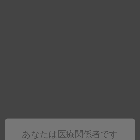
安全性・有効性の確保および適正使用の厳守のために、施注
される患者さんの事前登録、残液および器具の失活・廃棄お
よび廃棄の記録など、先生方のご協力をお願いしています。
受講に際してのご案内
ボトックスWEB講習・実技セミナーは、規制当局の指
導により医師の資格を有する方のみ受講可能です。
以下の適応症に対するボトックス使用資格は、各学会
の認定専門医のみが取得できます。
斜視：日本眼科学会
痙攣性発声障害：日本耳鼻咽喉科頭頸部外科学会また
は日本神経学会
過活動膀胱・神経因性膀胱：日本泌尿器科学会
なお、日本神経学会専門医が痙攣性発声障害の資格を
あなたは医療関係者です
取得する際には、連携先となる耳鼻咽喉科医療機関
（施設名）の入力が必要です（所属施設の耳鼻咽喉科