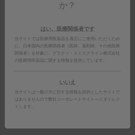
か？
でも可）。
ボトックスWEB講習・実技セミナーを受講するために
は、GSKpro（弊社の医療関係者向けサイト）への会員
はい、医療関係者です
登録が必要です。
ご登録後、2～3営業日後より受講い
当サイトでは医療用医薬品を適正にご使用いただくため
ただけます。
に、日本国内の医療関係者（医師、薬剤師、その他医療
会員登録がお済みでない方は
こちら
関係者）を対象に、グラクソ・スミスクライン株式会社
ボトックスWEB講習・実技セミナーは、外部サイトで
の医療用医薬品に関する情報を提供しています。
あるeラーニングシステム（株式会社ネットラーニング
社）にて受講いただきます
受講完了要件（すべてのコンテンツを閲覧、コースレ
いいえ
ビューへのご回答、承認条件遵守へのご協力のご承
当サイトは一般の方に対する情報を目的としたサイトで
諾）のすべてを満たしていただいた時点で、ボトック
はありませんので弊社コーポレートサイトへリダイレク
ス講習・実技セミナー修了医師として登録いたしま
トします。
す。また、受講を修了された日から5～7営業日後に受
講修了証および関連する資料を、ご所属の施設あてに
郵送いたします
初めて受講される方には、「製剤基礎」コースが自動