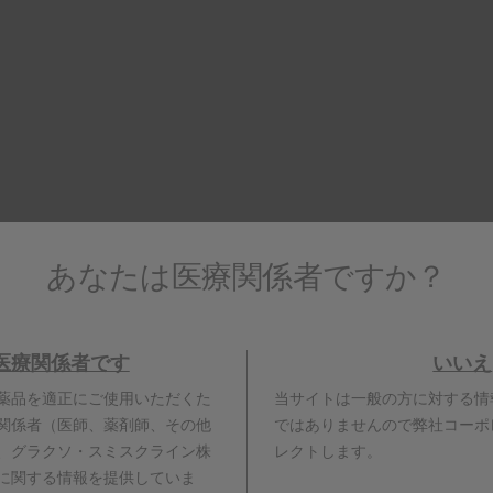
です。
マンス）
発症原因は、顔面神経が脳幹から出る部分で、延長・蛇行した動脈
[1]
とが多いと考えられています。
ング）
顔面神経の圧迫
症状について
通常、攣縮は下眼瞼または上眼瞼に始まり、進行すると眼輪筋の他
あなたは医療関係者ですか？
が侵されます。重症例では攣縮は持続性となります。
中年女性に多く、左側面にやや多くみられます。同側顔面筋の攣縮
じる程度ですが、しばしば群発する傾向を持っており、持続性攣縮
医療関係者です
いいえ
重症化すると、特に若い女性ではうつ状態に陥る傾向があります。
薬品を適正にご使用いただくた
当サイトは一般の方に対する情
[1]
また、原則的に睡眠中でも持続します。
関係者（医師、薬剤師、その他
ではありませんので弊社コーポ
、グラクソ・スミスクライン株
レクトします。
目崎高広, 梶 龍兒. ジストニアとボツリヌス治療（改訂第2版）
に関する情報を提供していま