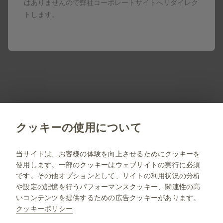
はありませんので弊社コーポレートサイトへリダイレク
トします。
本コンテンツは日本国内の医療従事者向けです。
製剤写真及びPDF資料は、患者指導の目的に限りダウンロ
ード頂けます。
ボトックスは、米国法人のアラガンインコーポレーテッド
（米国アラガン社）が有する登録商標です。
PM-JP-OBT-WCNT-200009 2026.8
クッキーの使用について
jp.gsk.com
当サイトは、お客様の体験を向上させるためにクッキーを
使用します。一部のクッキーはウェブサイトの実行に必須
サイトマップ
です。その他オプションとして、サイトの利用状況の分析
ご利用条件
や設定の記憶を行うパフォーマンスクッキー、関連性の高
いコンテンツを提供するための広告クッキーがあります。
プライバシー通知
クッキーポリシー
FAQ