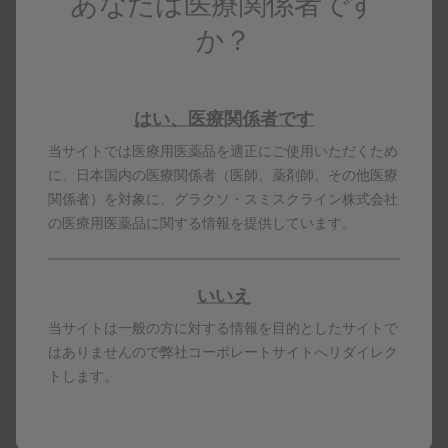
あなたは医療関係者です
か？
患者同意説明文書
（過活動膀胱・神経因性膀胱 用）
はい、医療関係者です
ボトックスの治療を初めて行う患者さんに対して、本治療に
当サイトでは医療用医薬品を適正にご使用いただくため
ついて説明していただく際にご使用いただけます（2枚複写
に、日本国内の医療関係者（医師、薬剤師、その他医療
伝票タイプ：A3判）。
関係者）を対象に、グラクソ・スミスクライン株式会社
の医療用医薬品に関する情報を提供しています。
PDF / サイズ 約485KB
ダウンロード
いいえ
当サイトは一般の方に対する情報を目的としたサイトで
はありませんので弊社コーポレートサイトへリダイレク
患者同意説明文書
トします。
（眼瞼痙攣・片側顔面痙攣・斜視 用）
ボトックスの治療を初めて行う患者さんに対して、本治療に