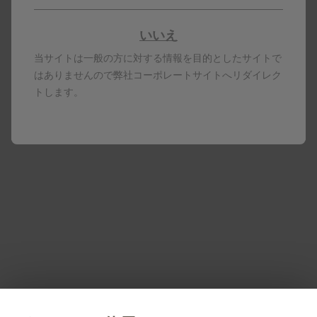
いいえ
当サイトは一般の方に対する情報を目的としたサイトで
はありませんので弊社コーポレートサイトへリダイレク
トします。
戻る
本コンテンツは日本国内の医療従事者向けです。
製剤写真及びPDF資料は、患者指導の目的に限りダウンロ
ード頂けます。
ボトックスは、米国法人のアラガンインコーポレーテッド
（米国アラガン社）が有する登録商標です。
PM-JP-OBT-WCNT-200010 2025.11