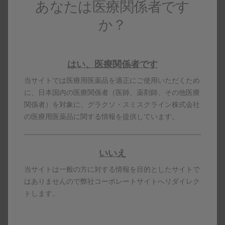
あなたは医療関係者です
眼瞼下垂：
眼瞼下垂は、重力または上眼瞼挙筋の麻痺によって上眼瞼が
か？
眼球を覆った状態です。ボツリヌス治療によって増悪する可
能性が高いため、治療時には眼瞼下垂を除外してください。
はい、医療関係者です
目崎高広, 梶龍兒. ジストニアとボツリヌス治療
当サイトでは医療用医薬品を適正にご使用いただくため
（改訂第2版）, 診断と治療社, 2005: 98-168.
に、日本国内の医療関係者（医師、薬剤師、その他医療
関係者）を対象に、グラクソ・スミスクライン株式会社
眼瞼痙攣の治療について
の医療用医薬品に関する情報を提供しています。
眼瞼痙攣の治療では、ボツリヌス療法、内服療法、手術が行
いいえ
[1]
われています。
当サイトは一般の方に対する情報を目的としたサイトで
ボツリヌス療法
はありませんので弊社コーポレートサイトへリダイレク
トします。
攣縮している筋にボツリヌス毒素製剤を注射します。ボツリ
ヌス毒素製剤は神経筋接合部で神経終末に作用し、アセチル
コリンの放出を抑制します。これにより、アセチルコリンを