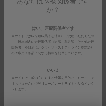
あなたは医療関係者です
か？
はい、医療関係者です
当サイトでは医療用医薬品を適正にご使用いただくため
に、日本国内の医療関係者（医師、薬剤師、その他医療
関係者）を対象に、グラクソ・スミスクライン株式会社
の医療用医薬品に関する情報を提供しています。
いいえ
本コンテンツは日本国内の医療従事者向けです。
製剤写真及びPDF資料は、患者指導の目的に限りダウンロ
当サイトは一般の方に対する情報を目的としたサイトで
ード頂けます。
はありませんので弊社コーポレートサイトへリダイレク
ボトックスは、米国法人のアラガンインコーポレーテッド
（米国アラガン社）が有する登録商標です。
トします。
PM-JP-OBT-WCNT-200008 2026.07