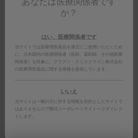
あなたは医療関係者です
か？
はい、医療関係者です
当サイトでは医療用医薬品を適正にご使用いただくため
に、日本国内の医療関係者（医師、薬剤師、その他医療
関係者）を対象に、グラクソ・スミスクライン株式会社
の医療用医薬品に関する情報を提供しています。
いいえ
本コンテンツは日本国内の医療従事者向けです。
製剤写真及びPDF資料は、患者指導の目的に限りダウンロ
当サイトは一般の方に対する情報を目的としたサイトで
ード頂けます。
はありませんので弊社コーポレートサイトへリダイレク
ボトックスは、米国法人のアラガンインコーポレーテッド
（米国アラガン社）が有する登録商標です。
トします。
PM-JP-OBT-WCNT-200008 2026.07